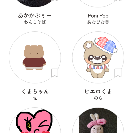
あかかぶぅー
Poni Pop
わんこそば
あむぴむ🐰
くまちゃん
ピエロくま
m.
のら