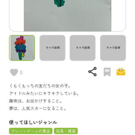
share
0
くもくもっちの友だちの女の子。
アイドルみたいにキラキラしている。
趣味は、お出かけすること。
夢は、人気スターになること。
使ってほしいジャンル
クレーンゲームの景品
玩具・雑貨