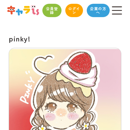
会員登
ログイ
企業の方
録
ン
へ
pinky!