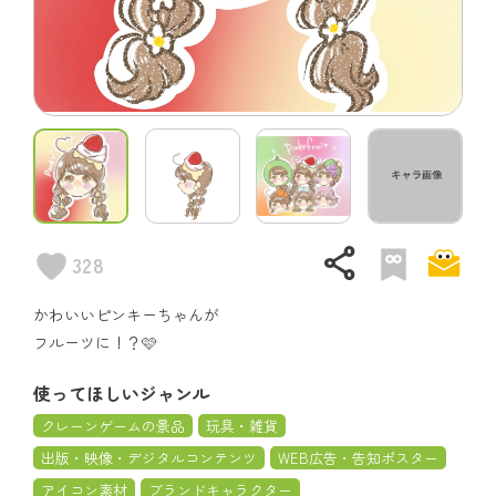
share
328
かわいいピンキーちゃんが
フルーツに！？🩷
使ってほしいジャンル
クレーンゲームの景品
玩具・雑貨
出版・映像・デジタルコンテンツ
WEB広告・告知ポスター
アイコン素材
ブランドキャラクター