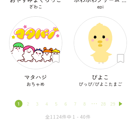
ざわこ
epi
マタハジ
ぴよこ
おちゃめ
ぴっぴ/ぴよこたまご
1
2
3
4
5
6
7
8
28
29
全1124件中 1 - 40件