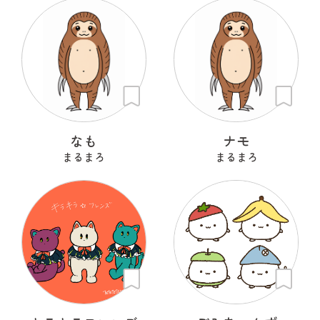
なも
ナモ
まるまろ
まるまろ