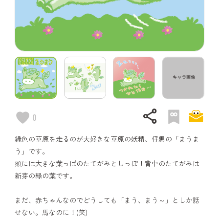
share
0
緑色の草原を走るのが大好きな草原の妖精、仔馬の「まうま
う」です。
頭には大きな葉っぱのたてがみとしっぽ！背中のたてがみは
新芽の緑の葉です。
まだ、赤ちゃんなのでどうしても「まう、まう～」としか話
せない。馬なのに！(笑)