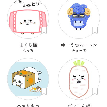
まくら様
ゆーうつムートン
もっち
みゅーで
ハマりネコ
だいこん様