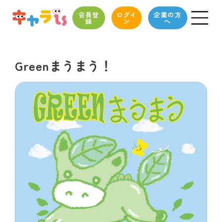
会員登
ログイ
企業の方
録
ン
へ
Greenまうまう！