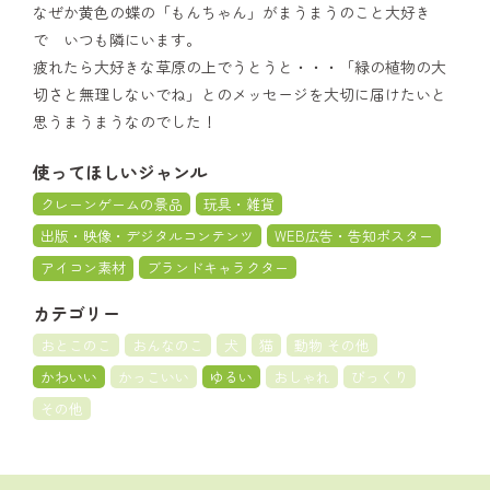
なぜか黄色の蝶の「もんちゃん」がまうまうのこと大好き
で いつも隣にいます。
疲れたら大好きな草原の上でうとうと・・・「緑の植物の大
切さと無理しないでね」とのメッセージを大切に届けたいと
思うまうまうなのでした！
使ってほしいジャンル
クレーンゲームの景品
玩具・雑貨
出版・映像・デジタルコンテンツ
WEB広告・告知ポスター
アイコン素材
ブランドキャラクター
カテゴリー
おとこのこ
おんなのこ
犬
猫
動物 その他
かわいい
かっこいい
ゆるい
おしゃれ
びっくり
その他