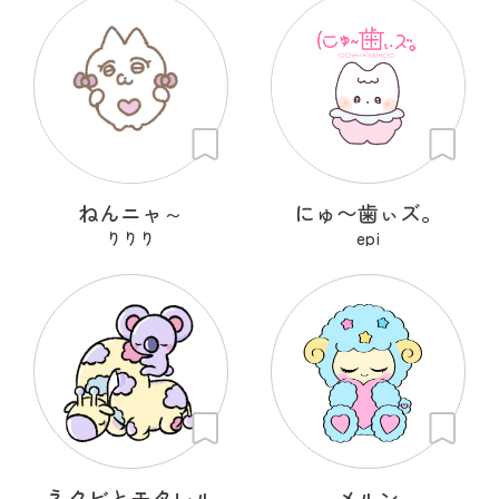
ねんニャ～
にゅ〜歯ぃズ。
りりり
epi
ネクビとモタレル
メルン