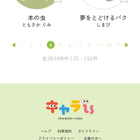
本の虫
夢をとどけるバク
ともさか ぐみ
しまぴ
1
2
3
4
5
6
7
8
70
71
全2834件中 121 - 160件
ヘルプ
利用規約
ガイドライン
プライバシーポリシー
企業の方へ