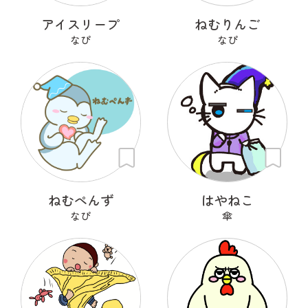
アイスリープ
ねむりんご
なぴ
なぴ
ねむぺんず
はやねこ
なぴ
傘