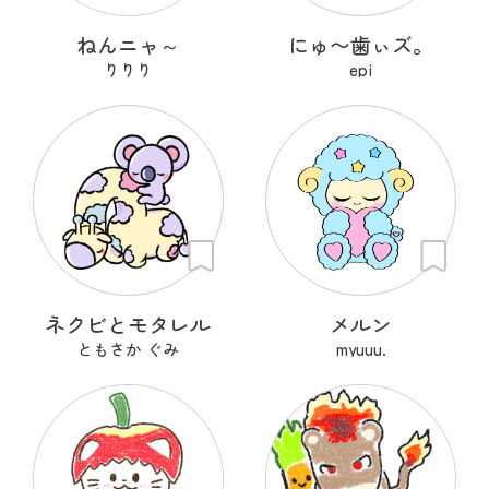
ねんニャ～
にゅ〜歯ぃズ。
りりり
epi
ネクビとモタレル
メルン
ともさか ぐみ
myuuu.