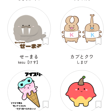
せーまる
カブとクワ
kesu【けす】
しまぴ