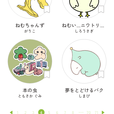
ねむちゃんず
ねむい…ニワトリさん
がりこ
しろうさぎ
本の虫
夢をとどけるバク
ともさか ぐみ
しまぴ
1
2
3
4
5
6
7
8
70
71