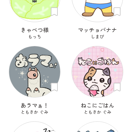
きゃべつ様
マッチョバナナ
もっち
しまぴ
あラマぁ！
ねこにごはん
ともさか ぐみ
ともさか ぐみ