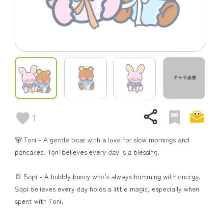
share
1
🐻 Toni - A gentle bear with a love for slow mornings and
pancakes. Toni believes every day is a blessing.
🐰 Sopi - A bubbly bunny who’s always brimming with energy.
Sopi believes every day holds a little magic, especially when
spent with Toni.