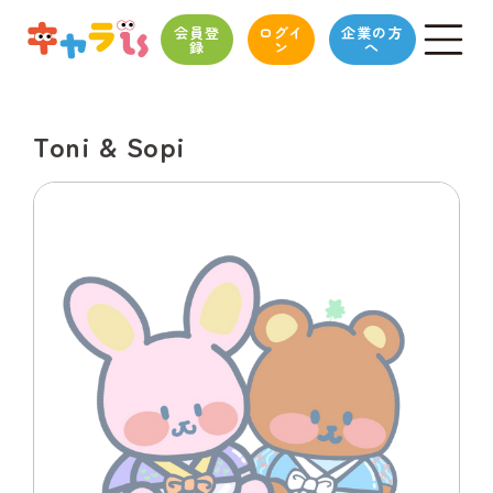
会員登
ログイ
企業の方
録
ン
へ
Toni & Sopi