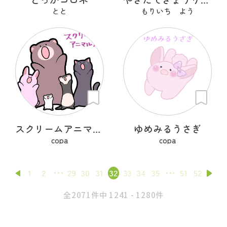
とと
もりいち よう
スクリームアニマルズ
ゆめみるうさぎ
copa
copa
1
2
29
30
31
32
33
34
35
51
52
全2071件中 1241 - 1280件