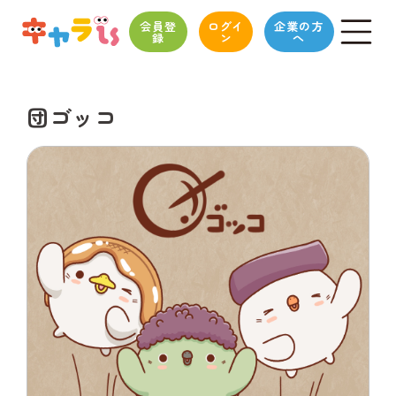
会員登
ログイ
企業の方
録
ン
へ
団ゴッコ