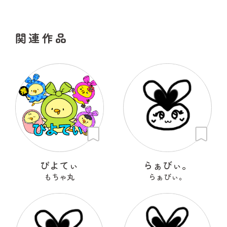
関連作品
ぴよてぃ
らぁびぃ。
もちゃ丸
らぁびぃ。