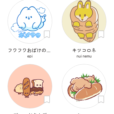
フワフワおばけのポメマロ
キツコロネ
epi
nui nemu