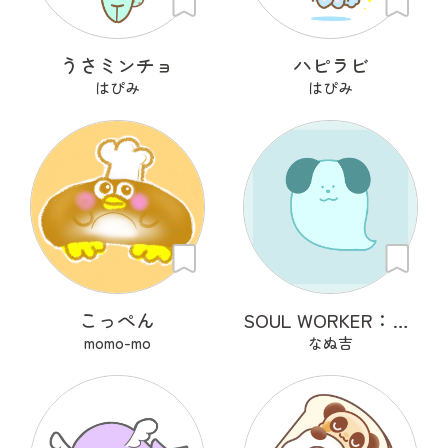
うさミンチョ
ハピラビ
はぴみ
はぴみ
こっぺん
SOUL WORKER：犬丘
momo-mo
なぬ吉