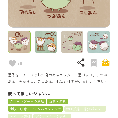
share
70
団子をモチーフとした鳥のキャラクター「団ゴッコ」。つぶ
あん、みたらし、こしあん、他にも仲間がいるという噂も？
使ってほしいジャンル
クレーンゲームの景品
玩具・雑貨
出版・映像・デジタルコンテンツ
WEB広告・告知ポスター
アイコン素材
ブランドキャラクター