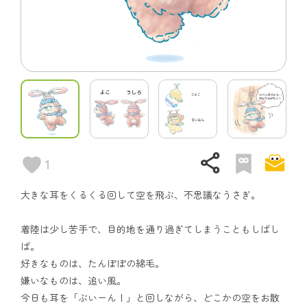
share
1
大きな耳をくるくる回して空を飛ぶ、不思議なうさぎ。
着陸は少し苦手で、目的地を通り過ぎてしまうこともしばし
ば。
好きなものは、たんぽぽの綿毛。
嫌いなものは、追い風。
今日も耳を「ぶいーん！」と回しながら、どこかの空をお散