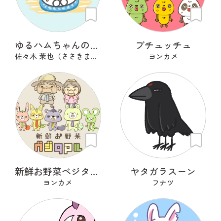
ゆるハムちゃんのサ活
ブチュッチュ
佐々木 茉也（ささきまや）
ヨンカメ
新鮮お野菜ベジタマル
ヤタガラスーン
ヨンカメ
フナツ