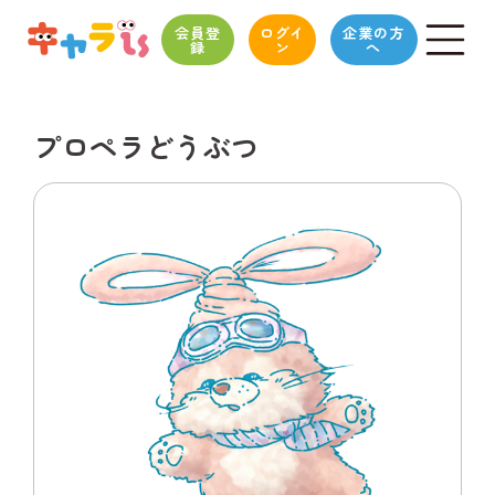
会員登
ログイ
企業の方
録
ン
へ
プロペラどうぶつ