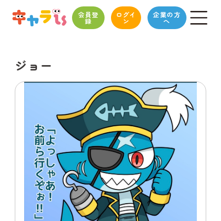
会員登
ログイ
企業の方
録
ン
へ
ジョー