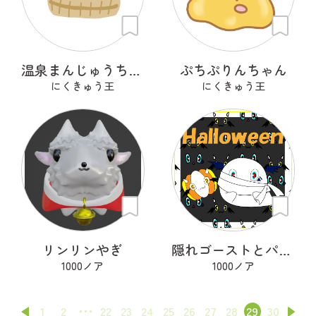
温泉まんじゅうちゃん
ぷちぷりんちゃん
にくきゅう王
にくきゅう王
リンリンやぎ
隠れゴーストとパタカボチャ
1000ノア
1000ノア
1
2
22
23
24
25
26
27
28
29
30