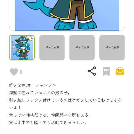
share
0
好きな色:オーシャンブルー
海賊に憧れているサメの男の子。
利き腕にフックを付けているのはケガをしているわけじゃな
いよ！
荒っぽい性格だけど、仲間想いな所もある。
実は水中でも陸上でも活動できるらしい。