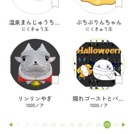
温泉まんじゅうちゃん
ぷちぷりんちゃん
にくきゅう王
にくきゅう王
リンリンやぎ
隠れゴーストとパタカボチャ
1000ノア
1000ノア
1
2
22
23
24
25
26
27
28
29
30