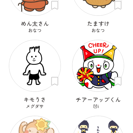
めん太さん
たますけ
おなつ
おなつ
キモうさ
チアーアップくん
メグダサ
凹i