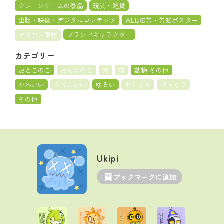
クレーンゲームの景品
玩具・雑貨
出版・映像・デジタルコンテンツ
WEB広告・告知ポスター
アイコン素材
ブランドキャラクター
カテゴリー
おとこのこ
おんなのこ
犬
猫
動物 その他
かわいい
かっこいい
ゆるい
おしゃれ
びっくり
その他
Ukipi
ブックマークに追加