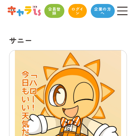
会員登
ログイ
企業の方
録
ン
へ
サニー