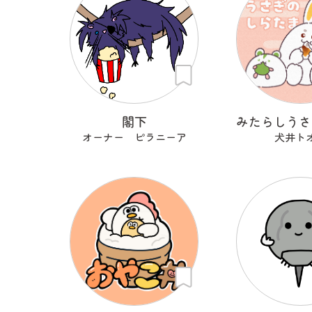
閣下
オーナー ピラニーア
犬井ト