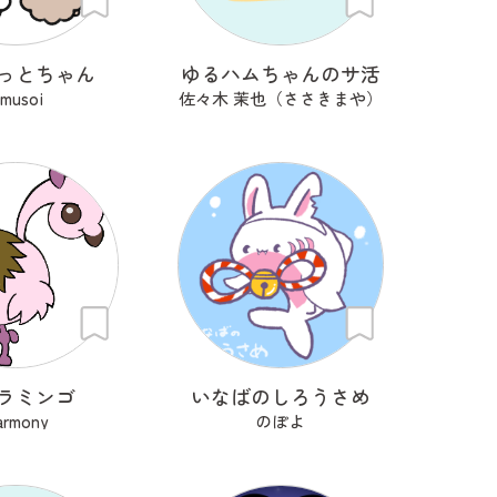
っとちゃん
ゆるハムちゃんのサ活
imusoi
佐々木 茉也（ささきまや）
ラミンゴ
いなばのしろうさめ
armony
のぽよ