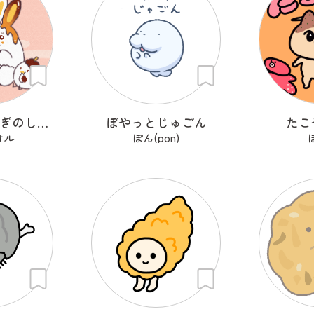
みたらしうさぎのしらたま
ぽやっとじゅごん
たこ
オル
ぽん(pon)