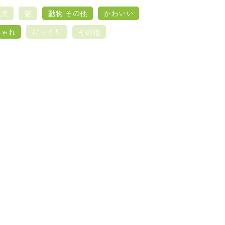
犬
猫
動物 その他
かわいい
しゃれ
びっくり
その他