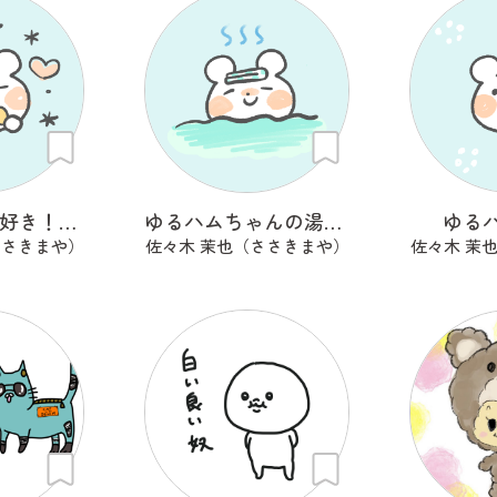
チートデイ大好き！ゆるハムちゃん
ゆるハムちゃんの湯上がり
ゆる
ささきまや）
佐々木 茉也（ささきまや）
佐々木 茉