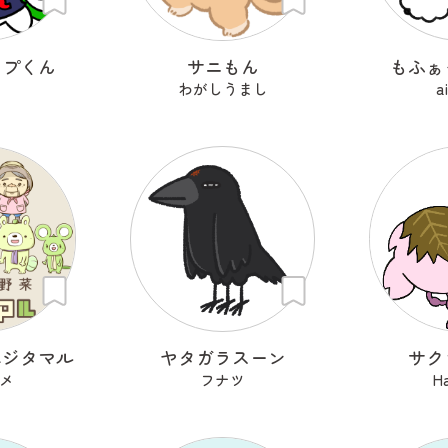
ップくん
サニもん
もふぁ
i
わがしうまし
a
ベジタマル
ヤタガラスーン
サク
メ
フナツ
H