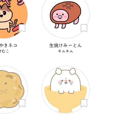
やきネコ
生焼けみーとん
ぽむこ
キムキム