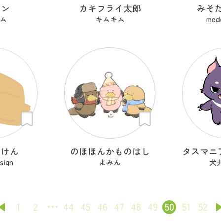
トン
カキフライ太郎
みそ
ム
キムキム
mede
あけん
のほほんかものはし
sign
よみん
犬
1
2
44
45
46
47
48
49
50
51
52