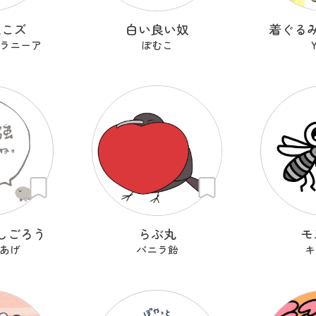
ねこズ
白い良い奴
着ぐる
ラニーア
ぽむこ
Y
しごろう
らぶ丸
モ
あげ
バニラ飴
キ