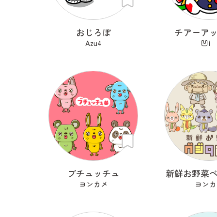
おじろぼ
チアーア
Azu4
凹
ブチュッチュ
新鮮お野菜
ヨンカメ
ヨンカ