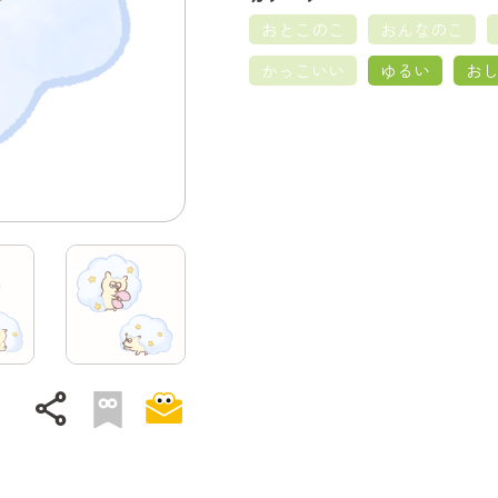
おとこのこ
おんなのこ
かっこいい
ゆるい
お
share