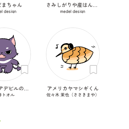
だまちゃん
さみしがりや産はんちゃん
l design
medel design
タスマニアデビルのデビぷん
アメリカヤマシギくん
井トオル
佐々木 茉也（ささきまや）