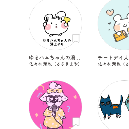
ゆるハムちゃんの湯上がり
佐々木 茉也（ささきまや）
佐々木 茉也（