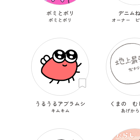
ポミとポリ
デニム
ポミとポリ
オーナー ピ
うるうるアブラムシ
くまの む
キムキム
あげから