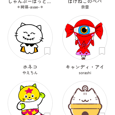
しゃんぷーはっときゃっと
ばけねこのペパ
＊綺瑛-ayae-＊
奈雲
ホネコ
キャンディ・アイ
やえちん
sorashi