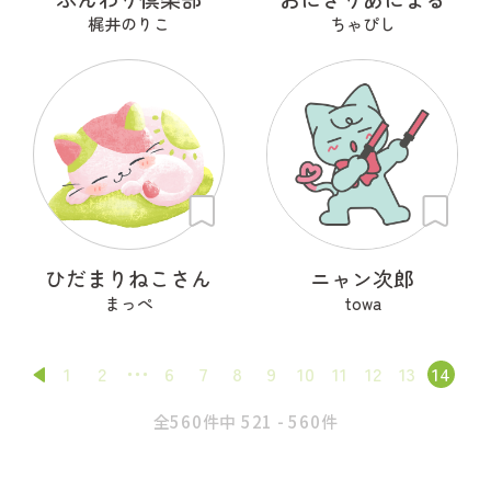
梶井のりこ
ちゃぴし
ひだまりねこさん
ニャン次郎
まっぺ
towa
1
2
6
7
8
9
10
11
12
13
14
全560件中 521 - 560件