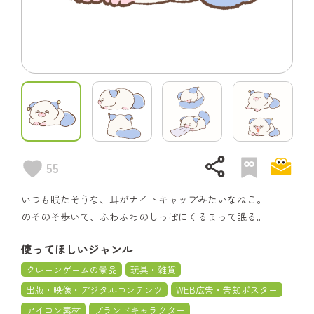
share
55
いつも眠たそうな、耳がナイトキャップみたいなねこ。
のそのそ歩いて、ふわふわのしっぽにくるまって眠る。
使ってほしいジャンル
クレーンゲームの景品
玩具・雑貨
出版・映像・デジタルコンテンツ
WEB広告・告知ポスター
アイコン素材
ブランドキャラクター