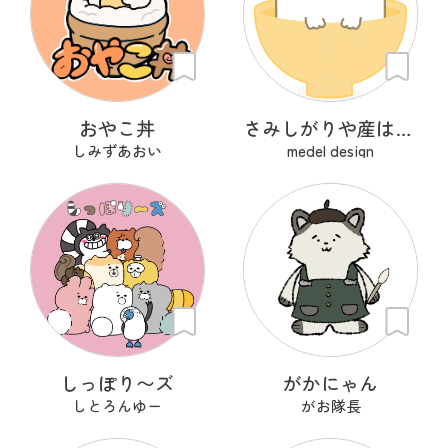
おやこ丼
さみしがりや産はんちゃん
しみずあおい
medel design
しっぽり〜ズ
がかにゃん
しとろんゆー
がお隊長