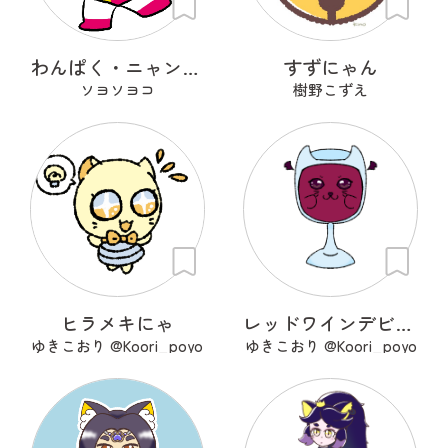
わんぱく・ニャンスケ
すずにゃん
ソヨソヨコ
樹野こずえ
ヒラメキにゃ
レッドワインデビル。
ゆきこおり @Koori_poyo
ゆきこおり @Koori_poyo