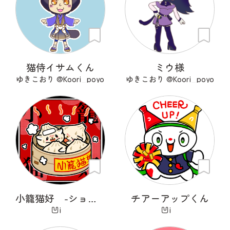
猫侍イサムくん
ミウ様
ゆきこおり @Koori_poyo
ゆきこおり @Koori_poyo
小籠猫好 -ショウロンニャンハオ-
チアーアップくん
凹i
凹i