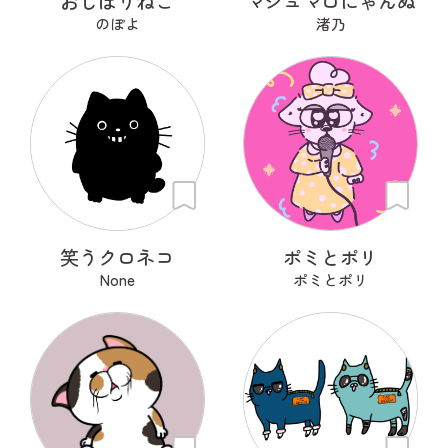
おしぼりねこ
マシュマロにゃんぬ
のぽよ
渚乃
笑うクロネコ
ポミとポリ
None
ポミとポリ