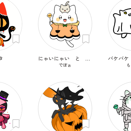
タ
にゃいにゃい と ねこつ
でぼぉ
も