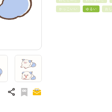
かっこいい
ゆるい
お
share