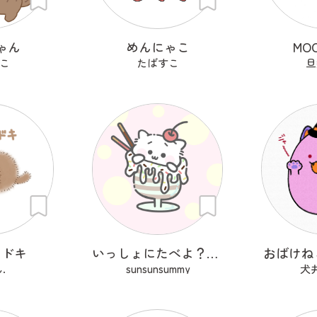
ゃん
めんにゃこ
MO
こ
たばすこ
旦
モドキ
いっしょにたべよ？ぱふぇ
おばけね
.
sunsunsummy
犬