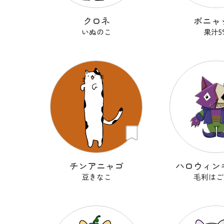
クロネ
ボニャ
いぬのこ
果汁5
チンアニャゴ
ハロウィン
豆きなこ
毛利はご