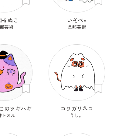
CHi ぬこ
いそベｪ
那芸術
旦那芸術
このツギハギ
コワガリネコ
井トオル
うし。