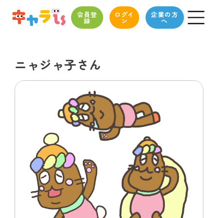
会員登
ログイ
企業の方
録
ン
へ
ニャジャ子さん