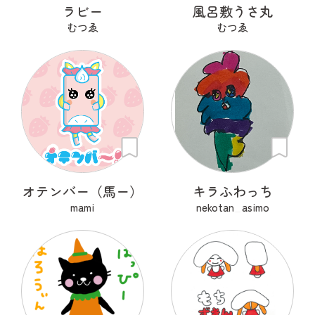
ラビー
風呂敷うさ丸
むつゑ
むつゑ
オテンバー（馬ー）
キラふわっち
mami
nekotan_asimo