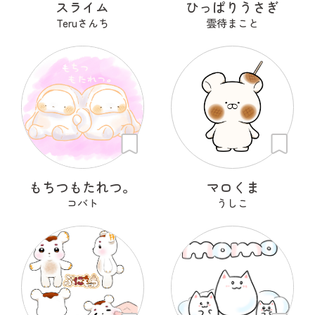
スライム
ひっぱりうさぎ
Teruさんち
雲待まこと
もちつもたれつ。
マロくま
コバト
うしこ