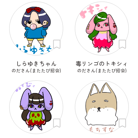
しらゆきちゃん
毒リンゴのトキシィ
のださん(またたび招会)
のださん(またたび招会)