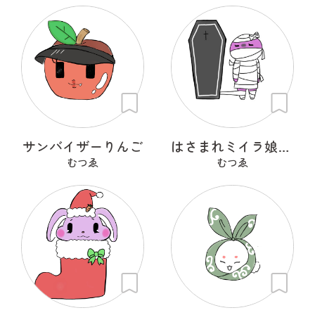
サンバイザーりんご
はさまれミイラ娘（こ）
むつゑ
むつゑ