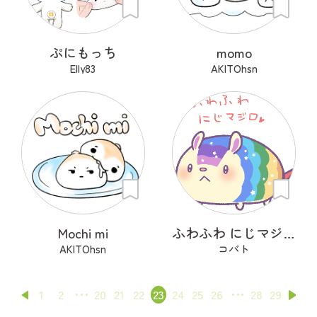
ぷにもっち
momo
Elly83
AKITOhsn
Mochi mi
ふわふわ にじマジロ
AKITOhsn
コバト
1
2
20
21
22
23
24
25
26
28
29