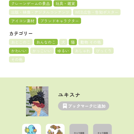
クレーンゲームの景品
玩具・雑貨
出版・映像・デジタルコンテンツ
WEB広告・告知ポスター
アイコン素材
ブランドキャラクター
カテゴリー
おとこのこ
おんなのこ
犬
猫
動物 その他
かわいい
かっこいい
ゆるい
おしゃれ
びっくり
その他
ユキスナ
ブックマークに追加