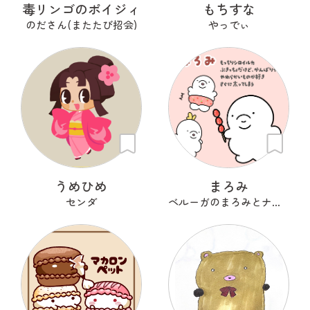
毒リンゴのポイジィ
もちすな
のださん(またたび招会)
やっでぃ
うめひめ
まろみ
センダ
ベルーガのまろみとナカマたち