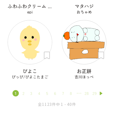
ふわふわクリーム あざらシュー
マタハジ
epi
おちゃめ
ぴよこ
お正餅
ぴっぴ/ぴよこたまご
吉川ほっぺ
1
2
3
4
5
6
7
8
28
29
全1123件中 1 - 40件