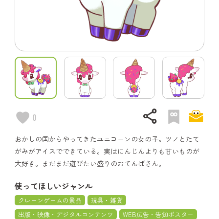
share
0
おかしの国からやってきたユニコーンの女の子。ツノとたて
がみがアイスでできている。実はにんじんよりも甘いものが
大好き。まだまだ遊びたい盛りのおてんばさん。
使ってほしいジャンル
クレーンゲームの景品
玩具・雑貨
出版・映像・デジタルコンテンツ
WEB広告・告知ポスター