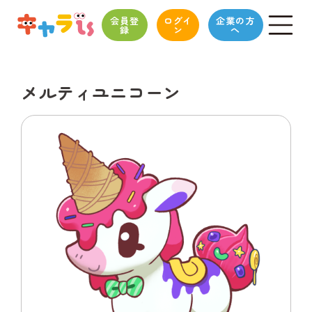
会員登
ログイ
企業の方
録
ン
へ
メルティユニコーン