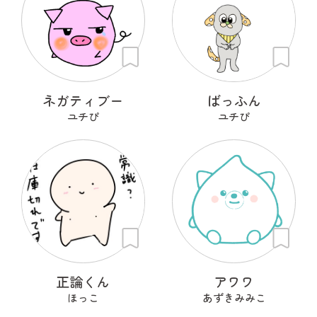
ネガティブー
ばっふん
ユチぴ
ユチぴ
正論くん
アワワ
ほっこ
あずきみみこ