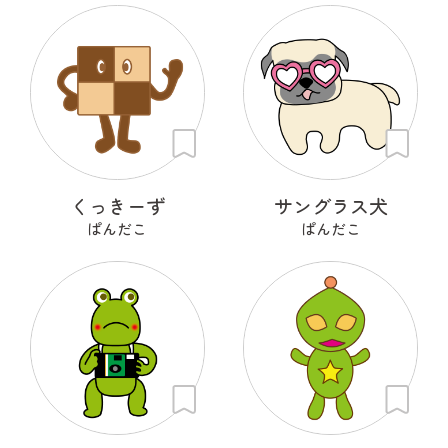
くっきーず
サングラス犬
ぱんだこ
ぱんだこ