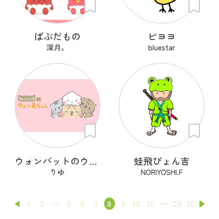
ばぶだもの
ピヨヨ
深月。
bluestar
ウォンバットのウォン美ちゃん
蛙飛ぴょん吉
りゆ
NORIYOSHI.F
1
2
5
6
7
8
9
10
11
29
30