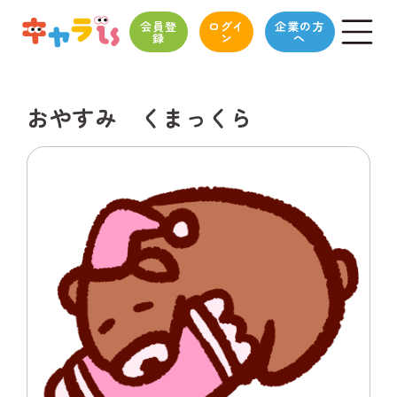
会員登
ログイ
企業の方
録
ン
へ
おやすみ くまっくら