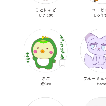
ことにゃざ
コーピ
ひよこ家
しろう
さご
ブルーミュ
姫Kuro
Hache