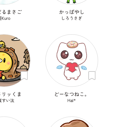
だるまさご
かっぱやし
姫Kuro
しろうさぎ
メリッくま
どーなつねこ。
腹すい汰
Hal*