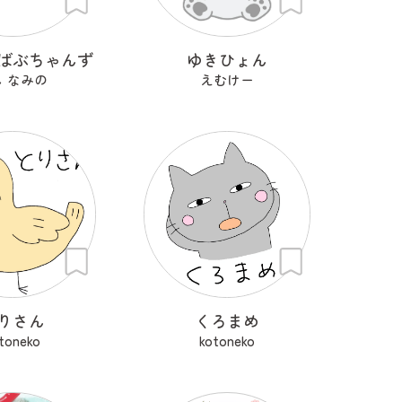
ばぶちゃんず
ゆきひょん
し なみの
えむけー
りさん
くろまめ
toneko
kotoneko