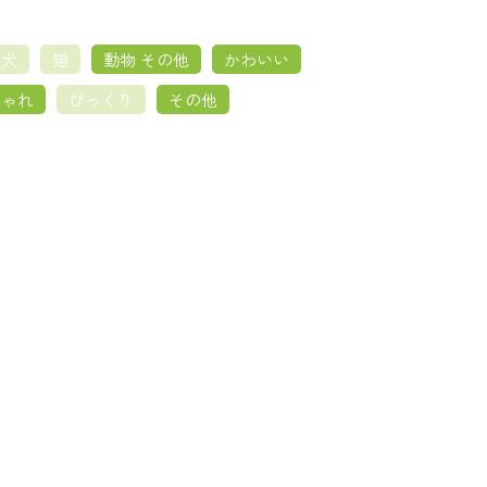
犬
猫
動物 その他
かわいい
しゃれ
びっくり
その他