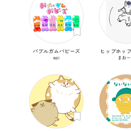
バブルガムパピーズ
ヒップホッ
epi
まおー