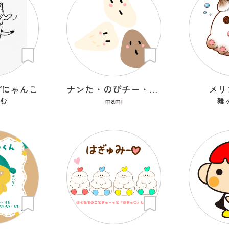
プにゃんこ
ナンた・のびチー・ショコナン
メリ
む
mami
雛