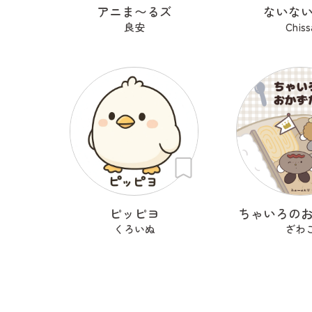
アニま〜るズ
ないな
良安
Chiss
ピッピヨ
ちゃいろの
くろいぬ
ざわ