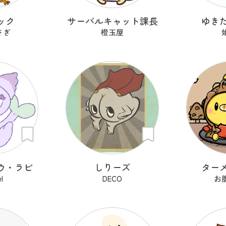
ック
サーバルキャット課長
ゆき
さぎ
橙玉屋
ウ・ラビ
しりーズ
ター
l
DECO
お