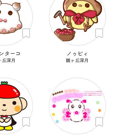
ンターコ
ノゥピィ
ヶ丘深月
雛ヶ丘深月