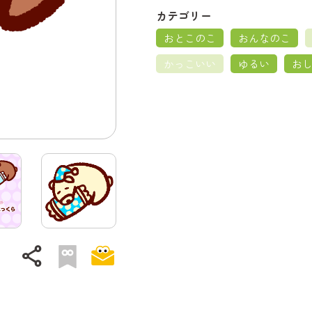
カテゴリー
おとこのこ
おんなのこ
かっこいい
ゆるい
お
share