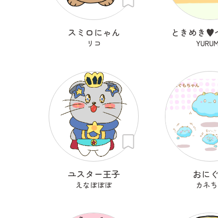
スミロにゃん
ときめき♥
リコ
YURU
ユスター王子
おに
えなぼぼぼ
カネち