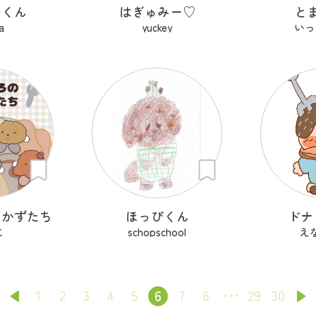
いくん
はぎゅみー♡
と
a
yuckey
いっ
おかずたち
ほっぴくん
ドナ
こ
schopschool
え
1
2
3
4
5
6
7
8
29
30