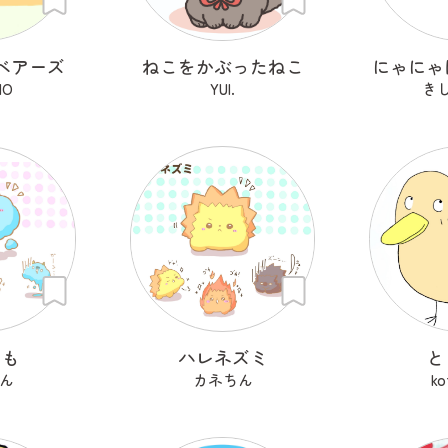
ベアーズ
ねこをかぶったねこ
にゃにゃ
MO
YUI.
き
ぐも
ハレネズミ
と
ん
カネちん
ko