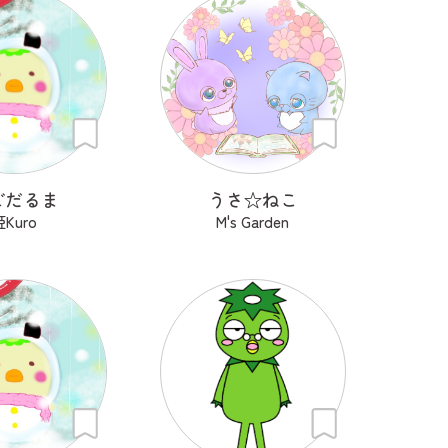
ごだるま
うさ‪☆ねこ
姫Kuro
M's Garden