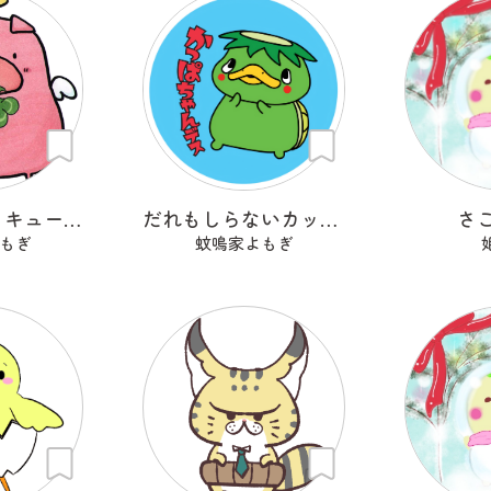
天使のこぶた キューピッグ
だれもしらないカッパちゃん
さ
もぎ
蚊鳴家よもぎ