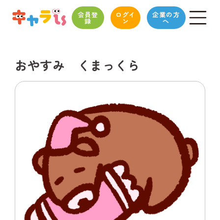
会員登
ログイ
企業の方
録
ン
へ
おやすみ くまっくら