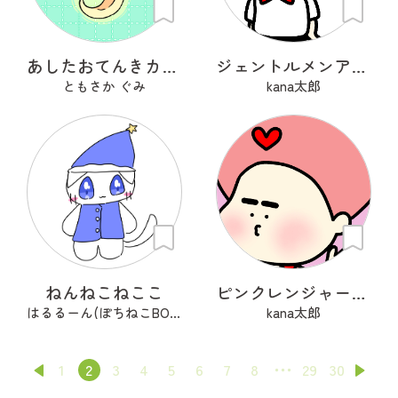
あしたおてんきカモメ
ジェントルメンアフロ🦱
ともさか ぐみ
kana太郎
ねんねこねここ
ピンクレンジャーアフロ🩷
はるるーん(ぽちねこBOOKS)
kana太郎
1
2
3
4
5
6
7
8
29
30