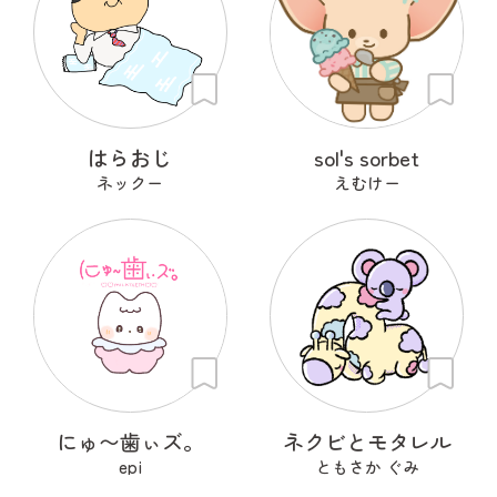
はらおじ
sol's sorbet
ネックー
えむけー
にゅ〜歯ぃズ。
ネクビとモタレル
epi
ともさか ぐみ