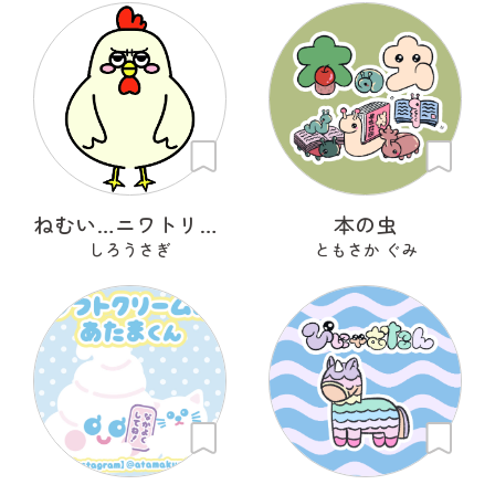
ねむい…ニワトリさん
本の虫
しろうさぎ
ともさか ぐみ