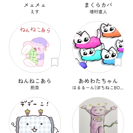
メェメェ
まくらカバ
えす
増村直人
ねんねこあら
あめわたちゃん
煎茶
はるるーん(ぽちねこBOOKS)