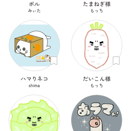
ポル
たまねぎ様
みぃた
もっち
ハマりネコ
だいこん様
shima
もっち