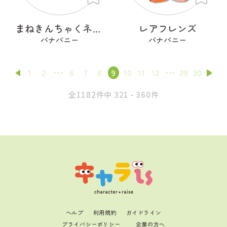
まねきんちゃくネコ（餅巾着）
レアフレンズ
バナバニー
バナバニー
1
2
6
7
8
9
10
11
12
29
30
全1182件中 321 - 360件
ヘルプ
利用規約
ガイドライン
プライバシーポリシー
企業の方へ