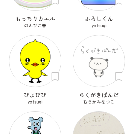
もっちりカエル
ふろしくん
のんぴこ🐸
yotsugi
ぴよぴぴ
らくがきぱんだ
yotsugi
むらかみなつこ