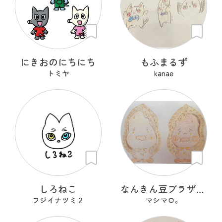
にきおのにちにち
もふまるず
トミヤ
kanae
しろねこ
なんきん豆ブラザーズ ＮナンＫキンちゃん
フジイナツミ２
マシマロ。