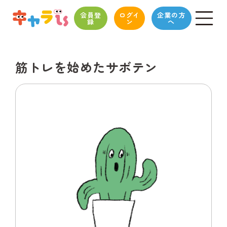
会員登
ログイ
企業の方
録
ン
へ
筋トレを始めたサボテン