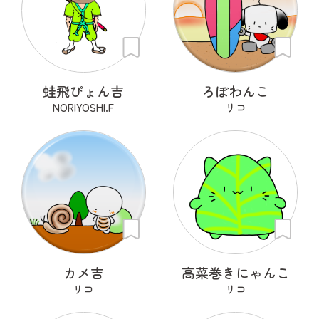
蛙飛ぴょん吉
ろぼわんこ
NORIYOSHI.F
リコ
カメ吉
高菜巻きにゃんこ
リコ
リコ