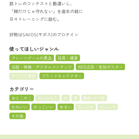
筋トレのコンテストと勘違いし、
「棘だけじゃ守れない」を座右の銘に
日々トレーニングに励む。
好物はSAVOS(サボス)のプロテイン
使ってほしいジャンル
クレーンゲームの景品
玩具・雑貨
出版・映像・デジタルコンテンツ
WEB広告・告知ポスター
アイコン素材
ブランドキャラクター
カテゴリー
おとこのこ
おんなのこ
犬
猫
動物 その他
かわいい
かっこいい
ゆるい
おしゃれ
びっくり
その他