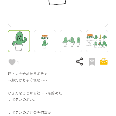
share
1
筋トレを始めたサボテン
〜棘だけじゃ守れない〜
ひょんなことから筋トレを始めた
サボテンのボン。
サボテンの品評会を何故か