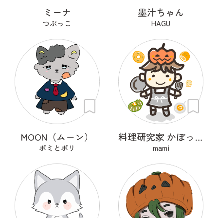
ミーナ
墨汁ちゃん
つぶっこ
HAGU
MOON（ムーン）
料理研究家 かぼっちゃ王子
ポミとポリ
mami