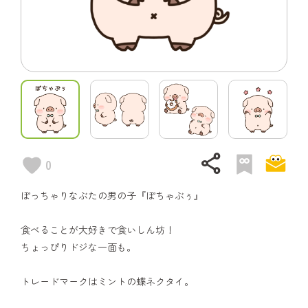
share
0
ぽっちゃりなぶたの男の子『ぽちゃぶぅ』
食べることが大好きで食いしん坊！
ちょっぴりドジな一面も。
トレードマークはミントの蝶ネクタイ。