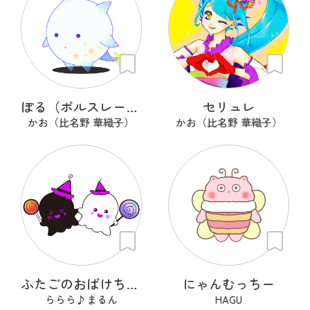
ぽる（ポルスレーヌ）
セリュレ
かお（比名野 華織子）
かお（比名野 華織子）
ふたごのおばけちゃん！くろんとしろん
にゃんむっちー
ららら♪まるん
HAGU