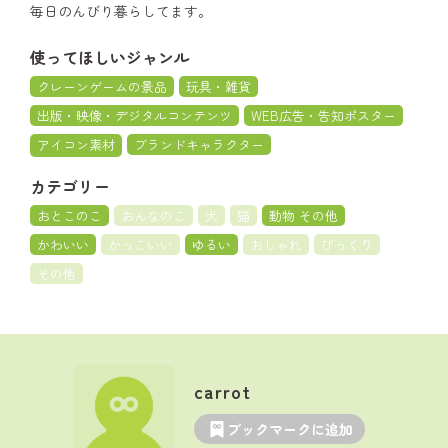
毎日のんびり暮らしてます。
使ってほしいジャンル
クレーンゲームの景品
玩具・雑貨
出版・映像・デジタルコンテンツ
WEB広告・告知ポスター
アイコン素材
ブランドキャラクター
カテゴリー
おとこのこ
おんなのこ
犬
猫
動物 その他
かわいい
かっこいい
ゆるい
おしゃれ
びっくり
その他
carrot
ブックマークに追加