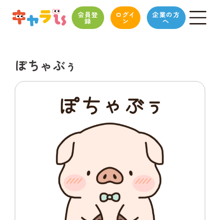
会員登
ログイ
企業の方
録
ン
へ
ぽちゃぶぅ