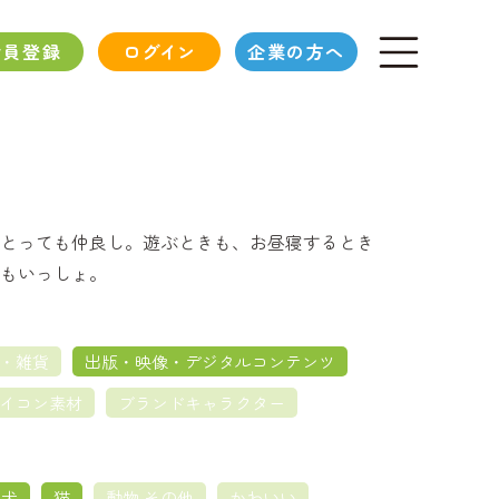
会員登録
ログイン
企業の方へ
とっても仲良し。遊ぶときも、お昼寝するとき
もいっしょ。
・雑貨
出版・映像・デジタルコンテンツ
イコン素材
ブランドキャラクター
犬
猫
動物 その他
かわいい