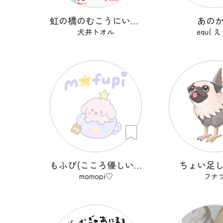
虹の橋のむこうにいるうちのこ
あの
犬井トオル
egu( え
もふぴ(こころ優しいふわもこわんこ)
ちょい足
momopi♡
フナ