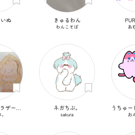
るいぬ
きゅるわん
PU
.
わんこそば
あ
なんきん豆ブラザーズNナンKキンちゃん
ネガちぶ。
ロ。
sakura
お