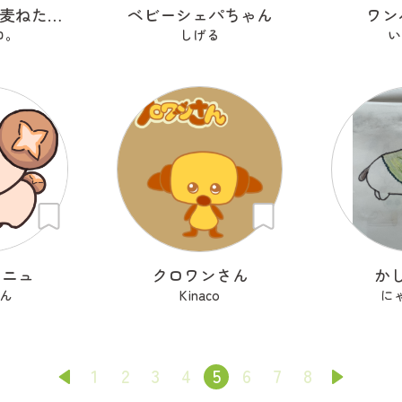
朝寝ぼうの小麦ねた朗 『こむぎねたろう』
ベビーシェパちゃん
ワン
ロ。
しげる
い
ーニュ
クロワンさん
か
ん
Kinaco
に
1
2
3
4
5
6
7
8