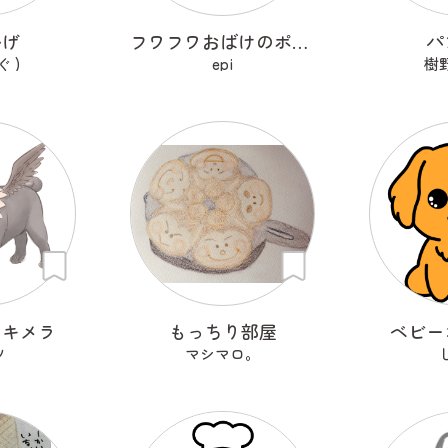
かげ
フワフワおばけのポメマロ
パ
ぐ )
epi
樹
しキメラ
もっちり部屋
ベビー
ツ
マシマロ。