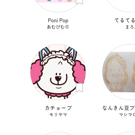
Poni Pop
てるて
あむぴむ🐰
まろ
カチョープ
モリヤマ
マシマ