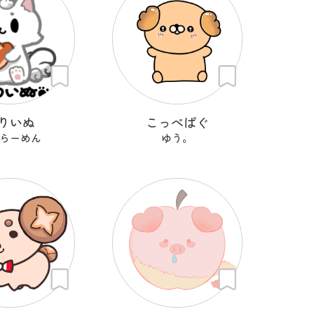
りいぬ
こっぺぱぐ
らーめん
ゆう。