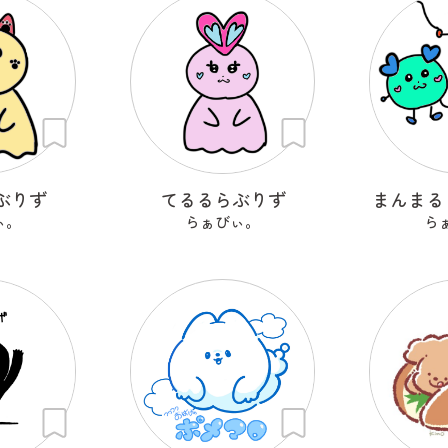
ぶりず
てるるらぶりず
まんまる
ぃ。
らぁびぃ。
ら