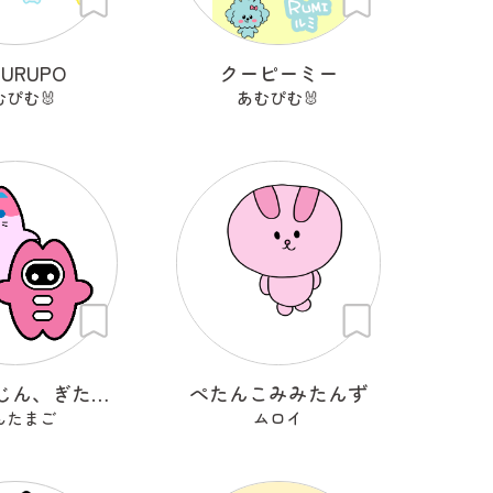
RURUPO
クーピーミー
むぴむ🐰
あむぴむ🐰
うちゅーじん、ぎたいちゅー
ぺたんこみみたんず
んたまご
ムロイ