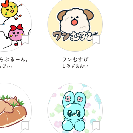
らぶるーん。
ワンむすび
ぁびぃ。
しみずあおい