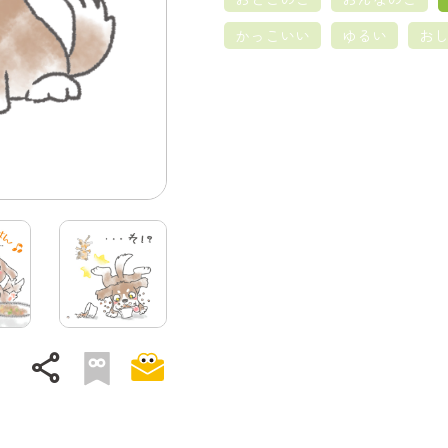
かっこいい
ゆるい
お
share