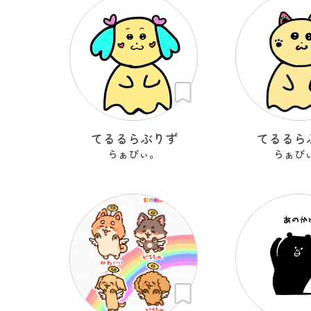
てるるらぶりず
てるるら
らぁびぃ。
らぁび