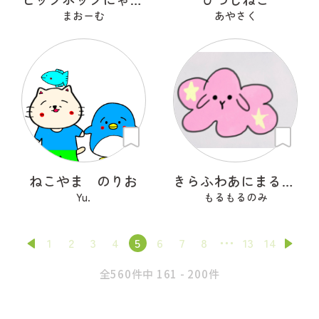
まおーむ
あやさく
ねこやま のりお
きらふわあにまるふれんず
Yu.
もるもるのみ
1
2
3
4
5
6
7
8
13
14
全560件中 161 - 200件