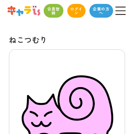
会員登
ログイ
企業の方
録
ン
へ
ねこつむり