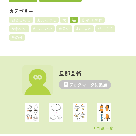
カテゴリー
おとこのこ
おんなのこ
犬
猫
動物 その他
かわいい
かっこいい
ゆるい
おしゃれ
びっくり
その他
旦那芸術
ブックマークに追加
作品一覧