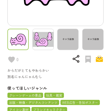
share
0
からだがとてもやわらかい
別名にゃんにゃんむし
使ってほしいジャンル
クレーンゲームの景品
玩具・雑貨
出版・映像・デジタルコンテンツ
WEB広告・告知ポスター
アイコン素材
ブランドキャラクター