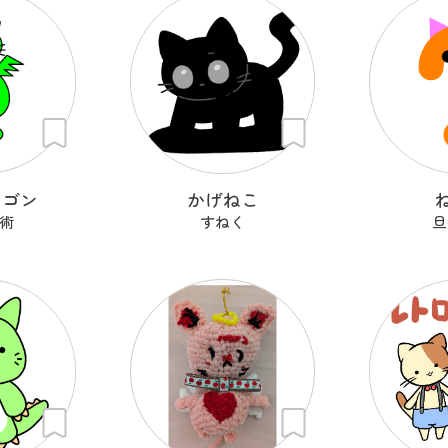
ゃゴン
かげねこ
術
すねく
旦