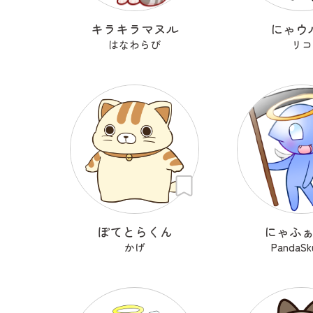
キラキラマヌル
にゃウ
はなわらび
リコ
ぽてとらくん
にゃふ
かげ
PandaSku