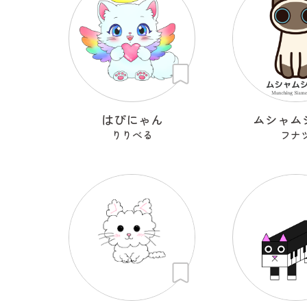
はぴにゃん
ムシャム
りりべる
フナ