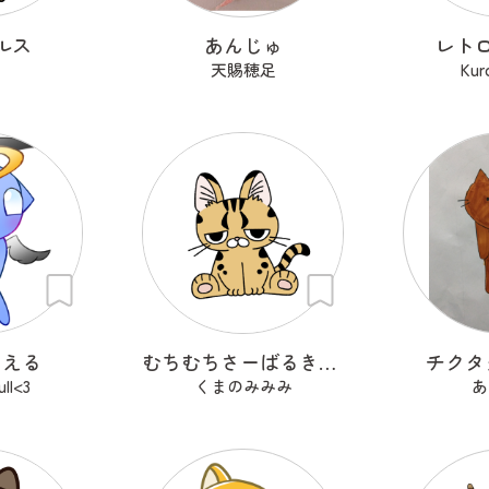
ルス
あんじゅ
レト
天賜穂足
Kur
ぁえる
むちむちさーばるきゃっと
チクタ
ll<3
くまのみみみ
あ