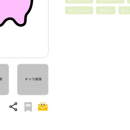
かっこいい
ゆるい
お
share