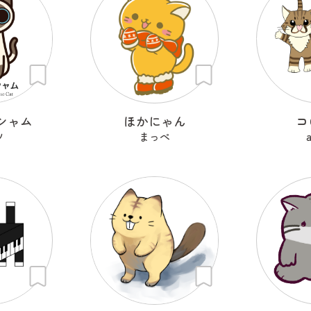
シャム
ほかにゃん
コ
ツ
まっぺ
a