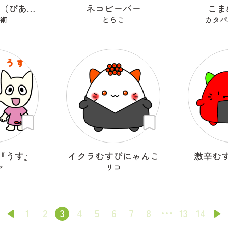
ピアニＣＡＴ（ぴあにきゃっと）
ネコビーバー
こま
術
とらこ
カタパ
『うす』
イクラむすびにゃんこ
激辛む
ヤ
リコ
1
2
3
4
5
6
7
8
13
14