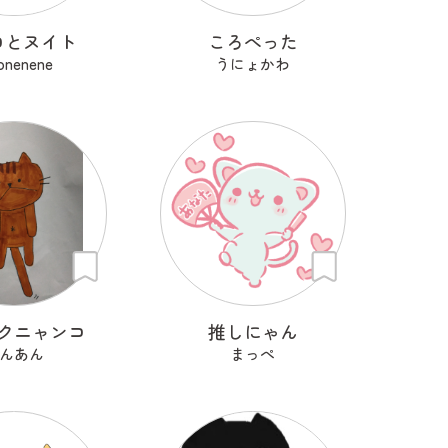
ロとヌイト
ころぺった
onenene
うにょかわ
クニャンコ
推しにゃん
んあん
まっぺ