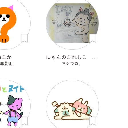
ねこか
にゃんのこれしこ ある日の夢 Ｎo.1
那芸術
マシマロ。