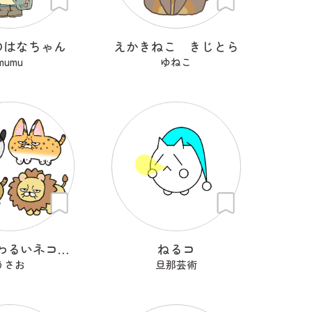
のはなちゃん
えかきねこ きじとら
mumu
ゆねこ
目つきのわるいネコたち
ねるコ
うさお
旦那芸術