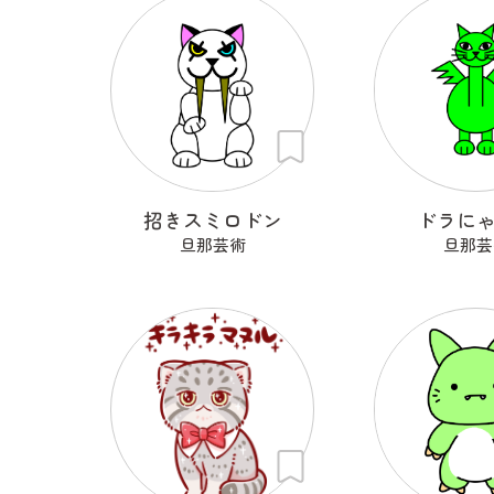
招きスミロドン
ドラに
旦那芸術
旦那芸