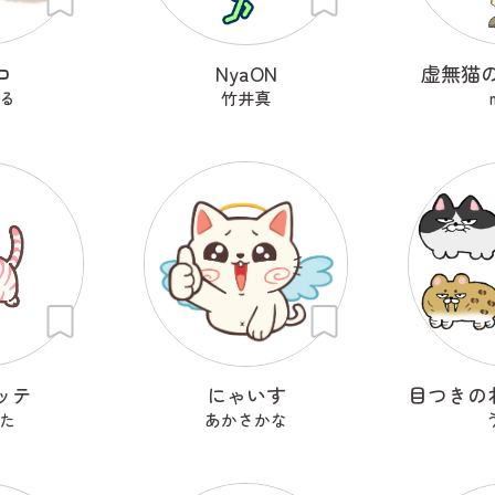
コ
NyaON
虚無猫
る
竹井真
ッテ
にゃいす
た
あかさかな