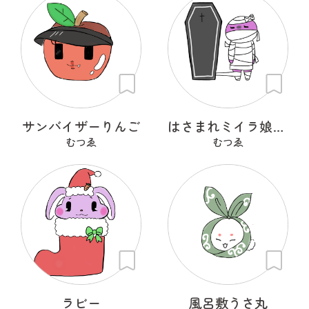
サンバイザーりんご
はさまれミイラ娘（こ）
むつゑ
むつゑ
ラビー
風呂敷うさ丸