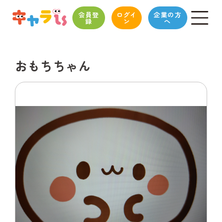
会員登
ログイ
企業の方
録
ン
へ
おもちちゃん