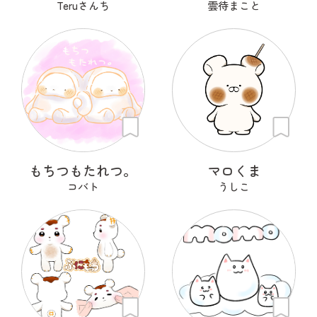
Teruさんち
雲待まこと
もちつもたれつ。
マロくま
コバト
うしこ