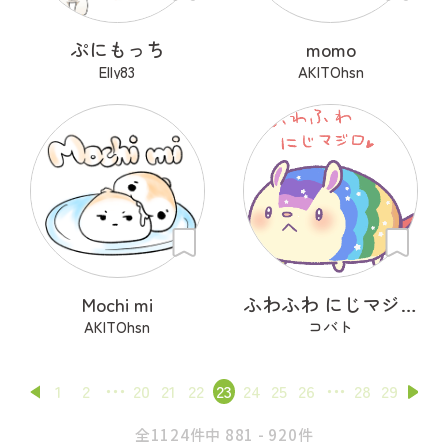
ぷにもっち
momo
Elly83
AKITOhsn
Mochi mi
ふわふわ にじマジロ
AKITOhsn
コバト
1
2
20
21
22
23
24
25
26
28
29
全1124件中 881 - 920件