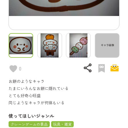
share
0
お餅のようなキャラ
たまにいろんなお餅に隠れている
とても好奇心旺盛
同じようなキャラが何体もいる
使ってほしいジャンル
クレーンゲームの景品
玩具・雑貨