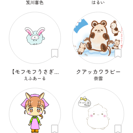
笈川喜色
はるい
【モフモフうさぎ】らびぃ
クアッカワラビー
えふあーる
奈雲