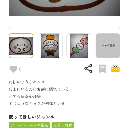
share
0
お餅のようなキャラ
たまにいろんなお餅に隠れている
とても好奇心旺盛
同じようなキャラが何体もいる
使ってほしいジャンル
クレーンゲームの景品
玩具・雑貨