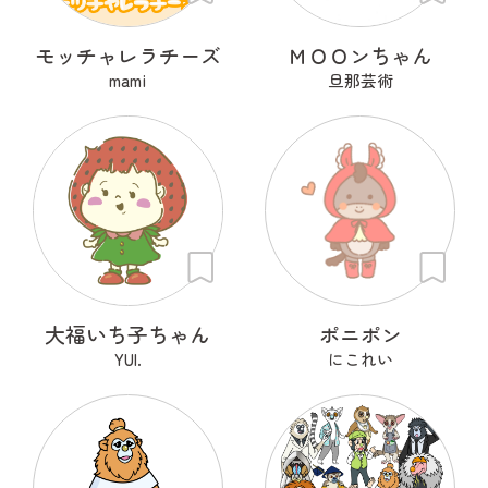
モッチャレラチーズ
ＭＯＯンちゃん
mami
旦那芸術
大福いち子ちゃん
ポニポン
YUI.
にこれい