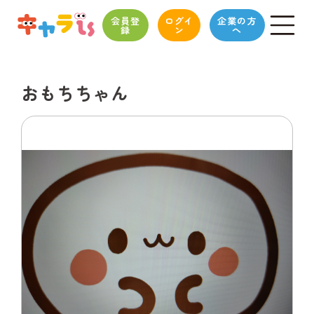
会員登
ログイ
企業の方
録
ン
へ
おもちちゃん