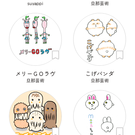
suyappi
旦那芸術
メリーＧＯラヴ
こげパンダ
旦那芸術
旦那芸術