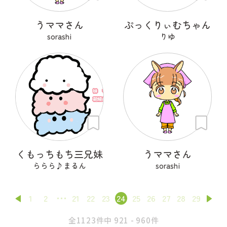
うママさん
ぷっくりぃむちゃん
sorashi
りゆ
くもっちもち三兄妹
うママさん
ららら♪まるん
sorashi
1
2
21
22
23
24
25
26
27
28
29
全1123件中 921 - 960件