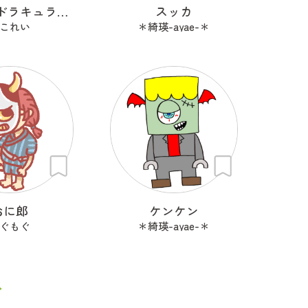
うさぎのドラキュラ「ドラぴょん」
スッカ
これい
＊綺瑛-ayae-＊
おに郎
ケンケン
ぐもぐ
＊綺瑛-ayae-＊