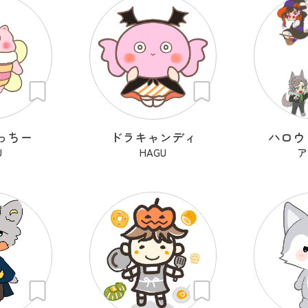
っちー
ドラキャンディ
ハロウ
U
HAGU
ア