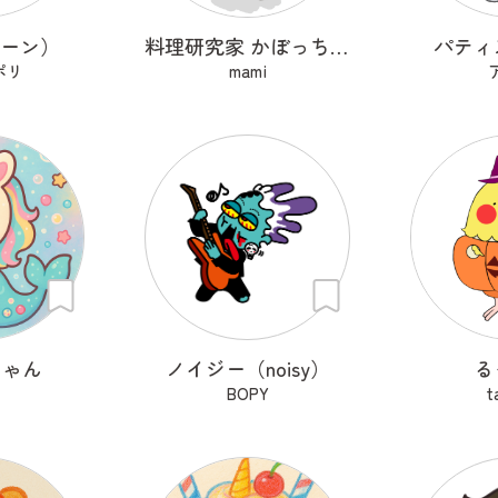
ムーン）
料理研究家 かぼっちゃ王子
パティ
ポリ
mami
ちゃん
ノイジー（noisy）
る
BOPY
t