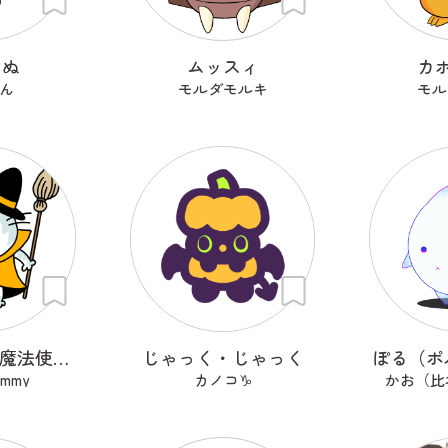
んぬ
ムッスィ
カ
ん
モルダモルキ
モル
にゃんぺろ！魔法使いっ
じゃっく・じゃっく
ぽる（ポ
ummy
カノコ♑
かお（比