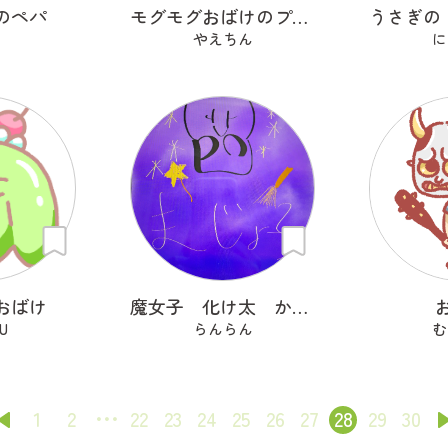
のペパ
モグモグおばけのプラン・プー
やえちん
に
おばけ
魔女子 化け太 かぼっち
U
らんらん
む
1
2
22
23
24
25
26
27
28
29
30