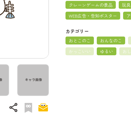
クレーンゲームの景品
玩具
WEB広告・告知ポスター
ア
カテゴリー
おとこのこ
おんなのこ
かっこいい
ゆるい
お
share