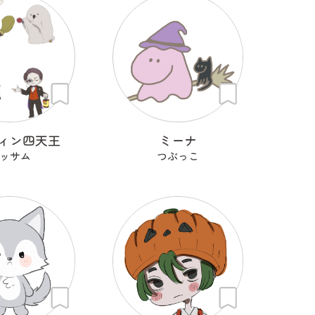
ィン四天王
ミーナ
ッサム
つぶっこ