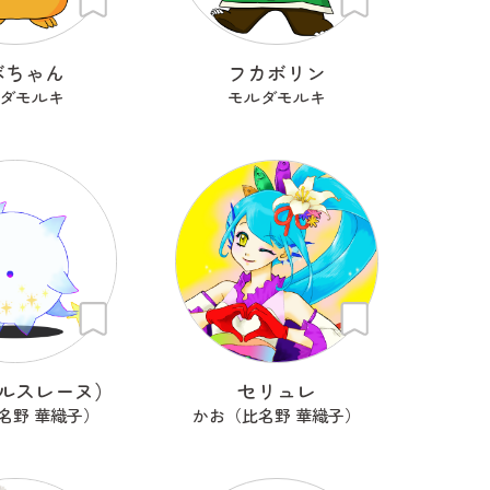
ボちゃん
フカボリン
ダモルキ
モルダモルキ
ルスレーヌ）
セリュレ
名野 華織子）
かお（比名野 華織子）