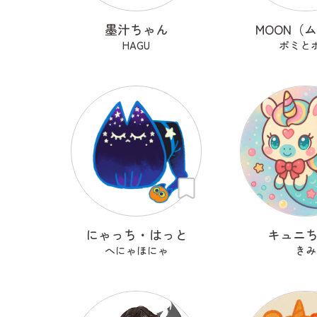
墨汁ちゃん
MOON（
HAGU
ポミと
にゃっち・はっと
キュニ
へにゃほにゃ
きみ