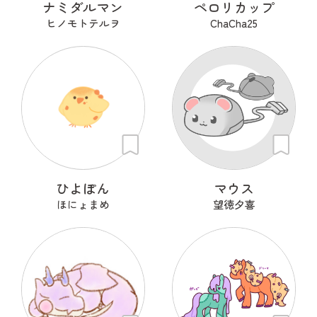
ナミダルマン
ペロリカップ
ヒノモトテルヲ
ChaCha25
ひよぽん
マウス
ほにょまめ
望徳夕喜