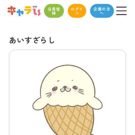
会員登
ログイ
企業の方
録
ン
へ
あいすざらし