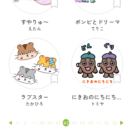
すやりゅ〜
ポンビとドリーマ
えたん
てりこ
ラブスター
にきおのにちにち・どん＆ぐり
たかひろ
トミヤ
1
2
39
40
41
42
43
44
45
51
52