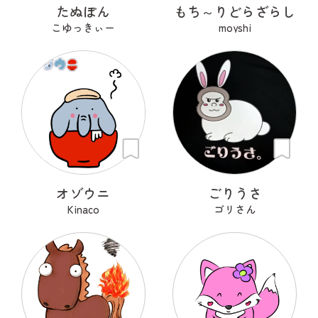
たぬぽん
もち～りどらざらし
こゆっきぃー
moyshi
オゾウニ
ごりうさ
Kinaco
ゴリさん