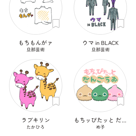
もちもんがァ
ウマ in BLACK
旦那芸術
旦那芸術
ラブキリン
もちッぴたッと だんごうお
たかひろ
め子