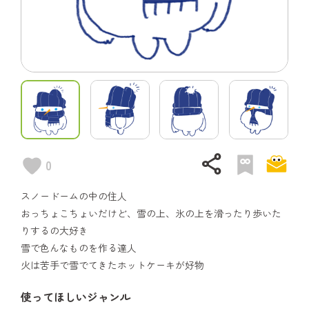
share
0
スノードームの中の住人
おっちょこちょいだけど、雪の上、氷の上を滑ったり歩いた
りするの大好き
雪で色んなものを作る達人
火は苦手で雪でてきたホットケーキが好物
使ってほしいジャンル