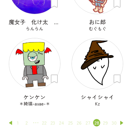
魔女子 化け太 かぼっち
おに郎
らんらん
むぐもぐ
ケンケン
シャイシャイ
＊綺瑛-ayae-＊
Kz
1
2
22
23
24
25
26
27
28
29
30