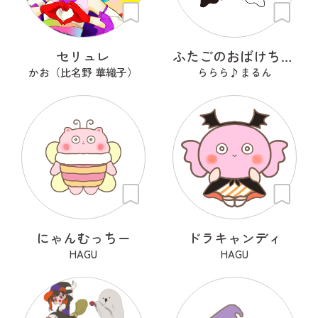
セリュレ
ふたごのおばけちゃん！くろんとしろん
かお（比名野 華織子）
ららら♪まるん
にゃんむっちー
ドラキャンディ
HAGU
HAGU