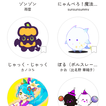
ゾンゾン
にゃんぺろ！魔法使いっ
雨雪
sunsunsummy
じゃっく・じゃっく
ぽる（ポルスレーヌ）
カノコ♑
かお（比名野 華織子）