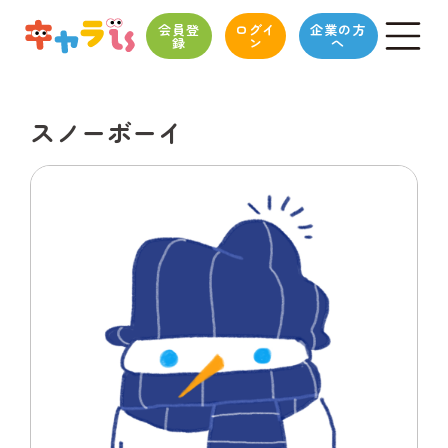
会員登
ログイ
企業の方
録
ン
へ
スノーボーイ