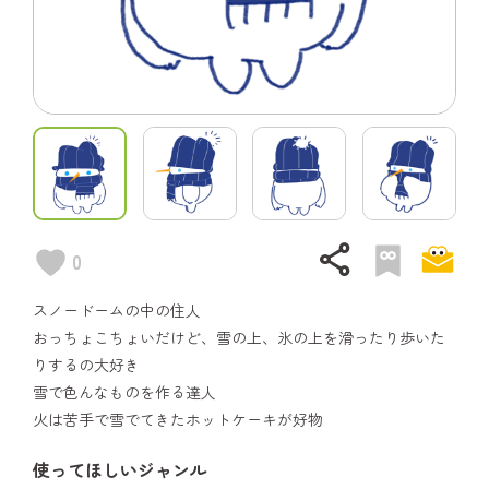
share
0
スノードームの中の住人
おっちょこちょいだけど、雪の上、氷の上を滑ったり歩いた
りするの大好き
雪で色んなものを作る達人
火は苦手で雪でてきたホットケーキが好物
使ってほしいジャンル