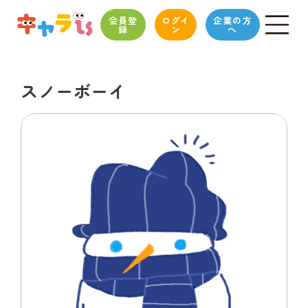
会員登
ログイ
企業の方
録
ン
へ
スノーボーイ