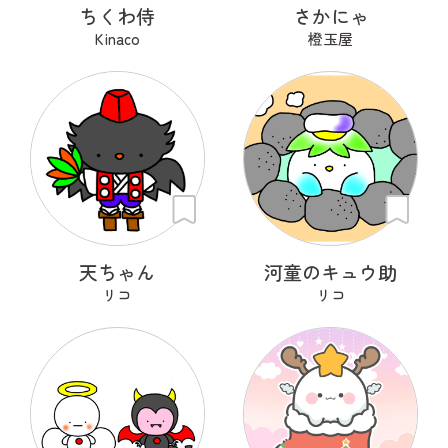
ちくわ侍
さかにゃ
Kinaco
橙玉屋
天ちゃん
河童のキュウ助
リコ
リコ