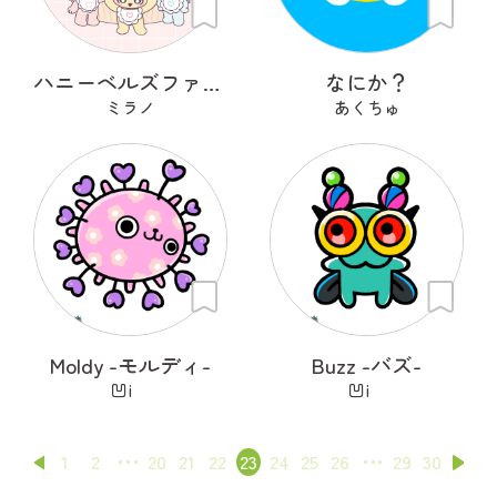
ハニーベルズファクトリー
なにか？
ミラノ
あくちゅ
Moldy -モルディ-
Buzz -バズ-
凹i
凹i
1
2
20
21
22
23
24
25
26
29
30