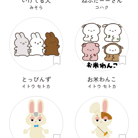
いけてる犬
ねぶたーーさん
みそら
コハク
とっぴんず
お米わんこ
イトウ セトカ
イトウ セトカ