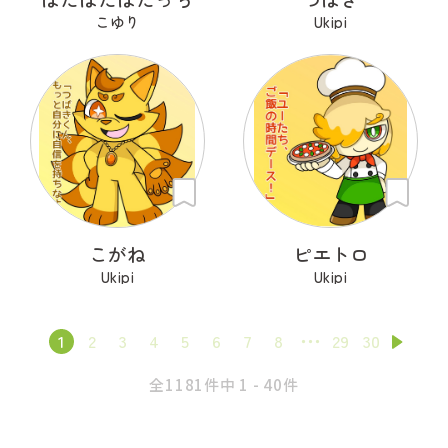
こゆり
Ukipi
こがね
ピエトロ
Ukipi
Ukipi
1
2
3
4
5
6
7
8
29
30
全1181件中 1 - 40件