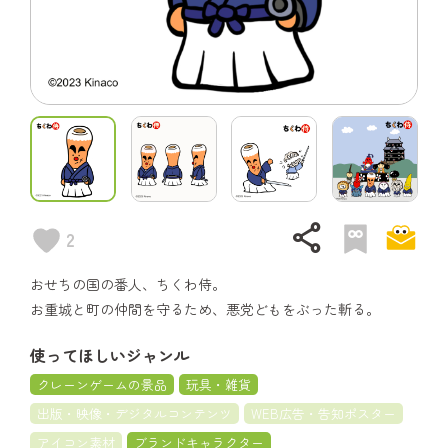
share
2
おせちの国の番人、ちくわ侍。
お重城と町の仲間を守るため、悪党どもをぶった斬る。
使ってほしいジャンル
クレーンゲームの景品
玩具・雑貨
出版・映像・デジタルコンテンツ
WEB広告・告知ポスター
アイコン素材
ブランドキャラクター