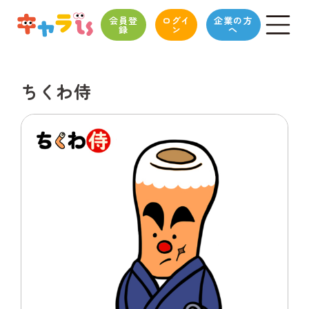
会員登
ログイ
企業の方
録
ン
へ
ちくわ侍