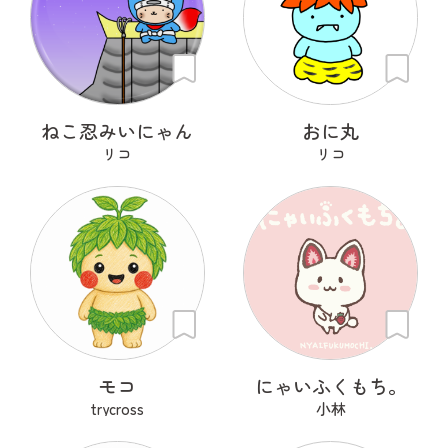
ねこ忍みいにゃん
おに丸
リコ
リコ
モコ
にゃいふくもち。
trycross
小林