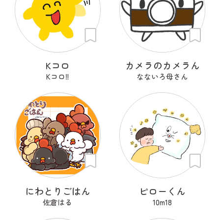
Kコロ
カメラのカメラん
Kコロ‼︎
なないろ母さん
にわとりごはん
ピローくん
佐倉はる
10m18