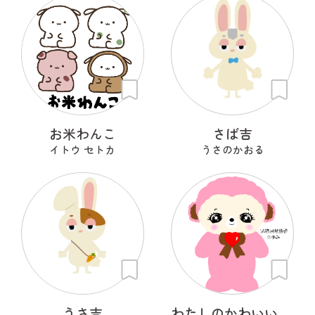
お米わんこ
さば吉
イトウ セトカ
うさのかおる
うさ吉
わたしのかわいいせかい