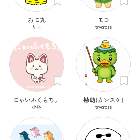
おに丸
モコ
リコ
trycross
にゃいふくもち。
勘助(カンスケ)
小林
trycross