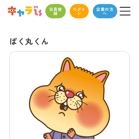
会員登
ログイ
企業の方
録
ン
へ
ぱく丸くん