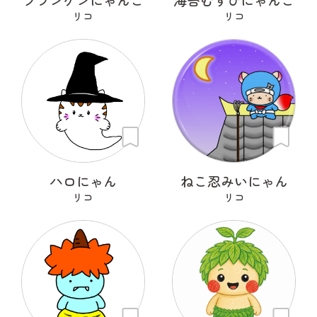
リコ
リコ
ハロにゃん
ねこ忍みいにゃん
リコ
リコ