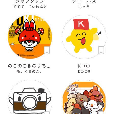
タップタップ
シュールズ
ててて ていめんと
もっち
のこのこきの子ちゃん
Kコロ
あ。くまのこ。
Kコロ‼︎