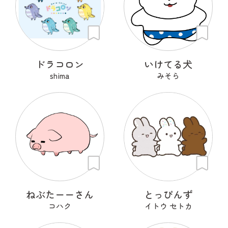
ドラコロン
いけてる犬
shima
みそら
ねぶたーーさん
とっぴんず
コハク
イトウ セトカ