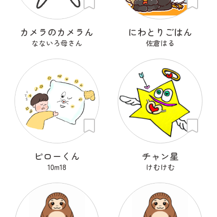
カメラのカメラん
にわとりごはん
なないろ母さん
佐倉はる
ピローくん
チャン星
10m18
けむけむ