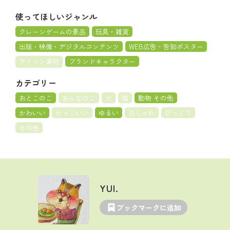
使ってほしいジャンル
クレーンゲームの景品
玩具・雑貨
出版・映像・デジタルコンテンツ
WEB広告・告知ポスター
アイコン素材
ブランドキャラクター
カテゴリー
おとこのこ
おんなのこ
犬
猫
動物 その他
かわいい
かっこいい
ゆるい
おしゃれ
びっくり
その他
YUI.
ブックマークに追加