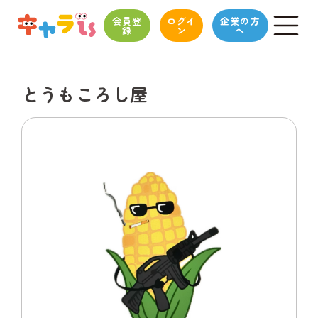
会員登
ログイ
企業の方
録
ン
へ
とうもころし屋