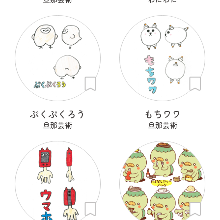
ぷくぷくろう
もちワワ
旦那芸術
旦那芸術