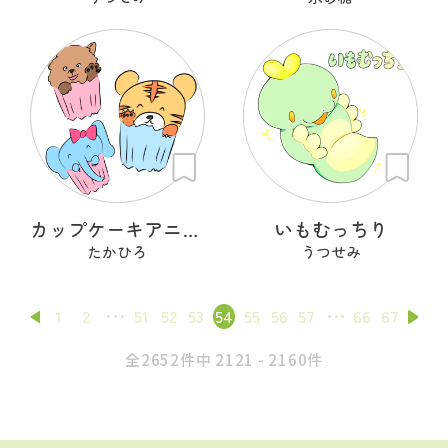
カップケーキアニマル
いもむっちり
たかひろ
うつせみ
1
2
51
52
53
54
55
56
57
66
67
全2652件中 2121 - 2160件