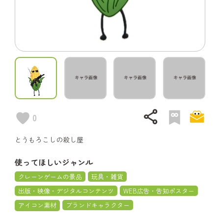
share
0
とうもろこしの殺し屋
使ってほしいジャンル
クレーンゲームの景品
玩具・雑貨
出版・映像・デジタルコンテンツ
WEB広告・告知ポスター
アイコン素材
ブランドキャラクター