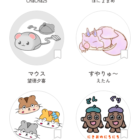
ChaCha25
ほにょまめ
マウス
すやりゅ〜
望徳夕喜
えたん