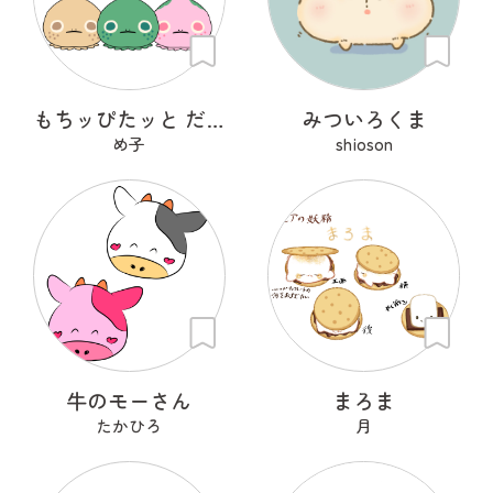
もちッぴたッと だんごうお
みついろくま
め子
shioson
牛のモーさん
まろま
たかひろ
月