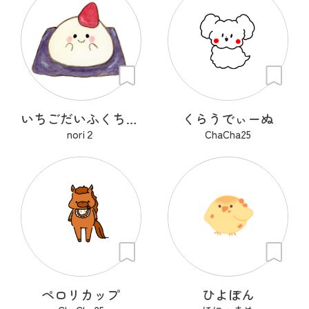
いちごだいふくちゃん
くらうでぃーぬ
nori２
ChaCha25
ペロリカップ
ひよぽん