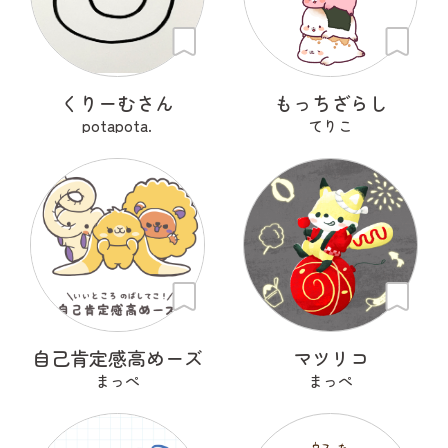
くりーむさん
もっちざらし
potapota.
てりこ
自己肯定感高めーズ
マツリコ
まっぺ
まっぺ