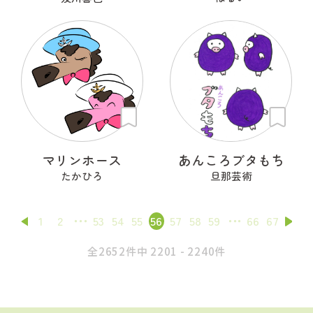
マリンホース
あんころブタもち
たかひろ
旦那芸術
1
2
53
54
55
56
57
58
59
66
67
全2652件中 2201 - 2240件