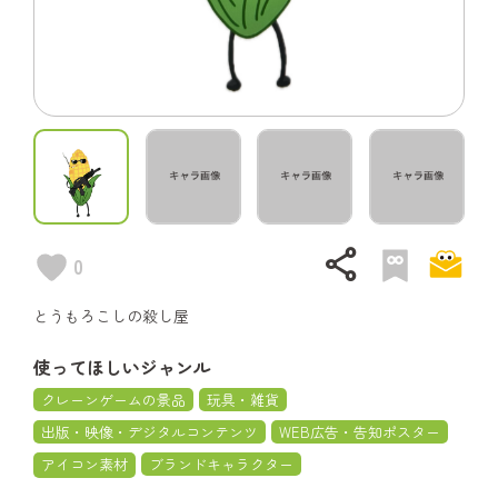
share
0
とうもろこしの殺し屋
使ってほしいジャンル
クレーンゲームの景品
玩具・雑貨
出版・映像・デジタルコンテンツ
WEB広告・告知ポスター
アイコン素材
ブランドキャラクター