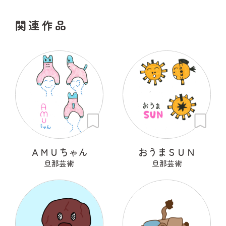
関連作品
ＡＭＵちゃん
おうまＳＵＮ
旦那芸術
旦那芸術