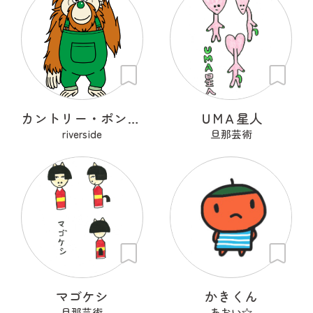
カントリー・ポンゴ・ケアレス
ＵМＡ星人
riverside
旦那芸術
マゴケシ
かきくん
旦那芸術
あおい☆