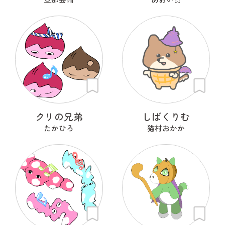
クリの兄弟
しばくりむ
たかひろ
猫村おかか