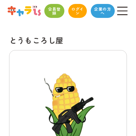
会員登
ログイ
企業の方
録
ン
へ
とうもころし屋