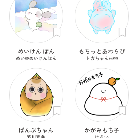
めいけん ぽん
もちっとあわらび
めい@めいけんぽん
トガちゃん👀🧤
ばんぶちゃん
かがみもち子
笈川喜色
はるい