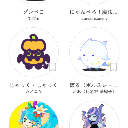
ゾンべこ
にゃんぺろ！魔法使いっ
でぼぉ
sunsunsummy
じゃっく・じゃっく
ぽる（ポルスレーヌ）
カノコ♑
かお（比名野 華織子）