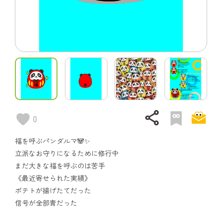
share
0
福を呼ぶパンダルマ🐼✨
立派なお守りになるために修行中
まだ大きな福を呼ぶのは苦手
《最近寄せられた実績》
ポテトが揚げたてだった
信号が全部青だった