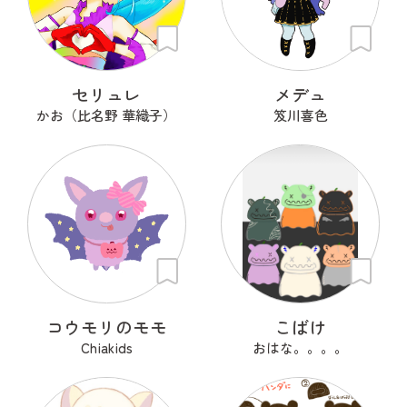
セリュレ
メデュ
かお（比名野 華織子）
笈川喜色
コウモリのモモ
こばけ
Chiakids
おはな。。。。