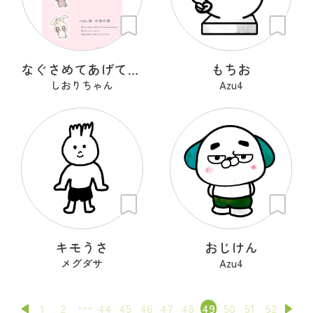
なぐさめてあげて！ぴえんうさぎ
もちお
しおりちゃん
Azu4
キモうさ
おじけん
メグダサ
Azu4
1
2
44
45
46
47
48
49
50
51
52