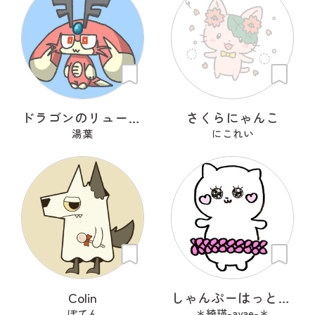
ドラゴンのリューリュ
さくらにゃんこ
湯葉
にこれい
Colin
しゃんぷーはっときゃっと
ぽてん
＊綺瑛-ayae-＊