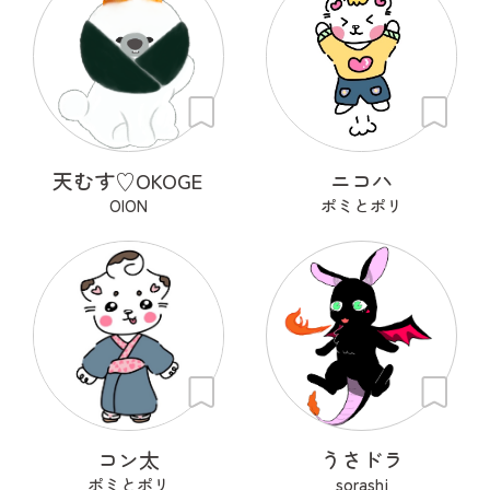
天むす♡OKOGE
ニコハ
OION
ポミとポリ
コン太
うさドラ
ポミとポリ
sorashi