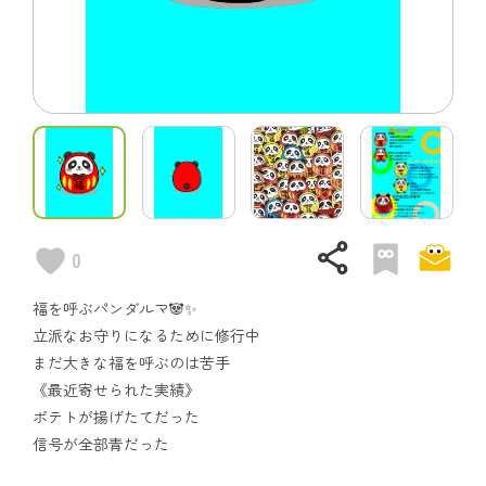
share
0
福を呼ぶパンダルマ🐼✨
立派なお守りになるために修行中
まだ大きな福を呼ぶのは苦手
《最近寄せられた実績》
ポテトが揚げたてだった
信号が全部青だった