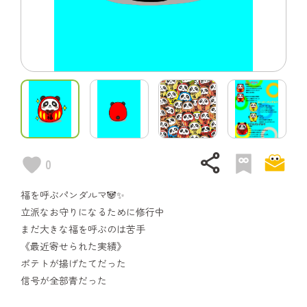
share
0
福を呼ぶパンダルマ🐼✨
立派なお守りになるために修行中
まだ大きな福を呼ぶのは苦手
《最近寄せられた実績》
ポテトが揚げたてだった
信号が全部青だった