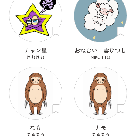
チャン星
おねむい 雲ひつじ
けむけむ
MIKOTTO
なも
ナモ
まるまろ
まるまろ