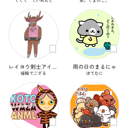
ててて ていめんと
あ。くまのこ。
レイヨウ剣士アイベクサー
雨の日のまるにゃ
埴輪でござる
ぽてむに