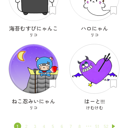
海苔むすびにゃんこ
ハロにゃん
リコ
リコ
ねこ忍みいにゃん
はーと!!!
リコ
けむけむ
1
2
3
4
5
6
7
8
51
52