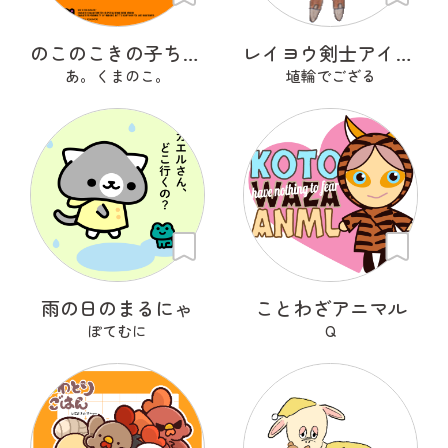
のこのこきの子ちゃん
レイヨウ剣士アイベクサー
あ。くまのこ。
埴輪でござる
雨の日のまるにゃ
ことわざアニマル
ぽてむに
Q