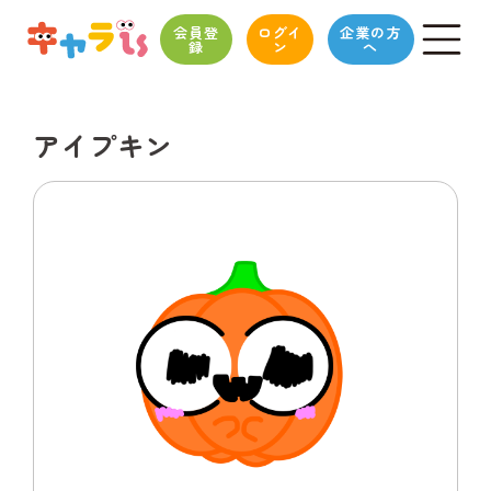
会員登
ログイ
企業の方
録
ン
へ
アイプキン