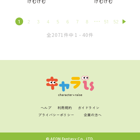
けむけむ
けむけむ
1
2
3
4
5
6
7
8
51
52
全2071件中 1 - 40件
ヘルプ
利用規約
ガイドライン
プライバシーポリシー
企業の方へ
© AEON Fantasy Co., LTD.