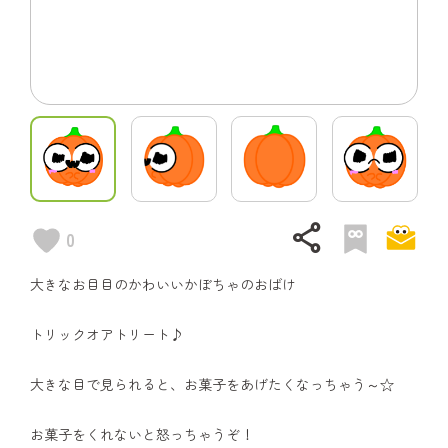
share
0
大きなお目目のかわいいかぼちゃのおばけ
トリックオアトリート♪
大きな目で見られると、お菓子をあげたくなっちゃう～☆
お菓子をくれないと怒っちゃうぞ！