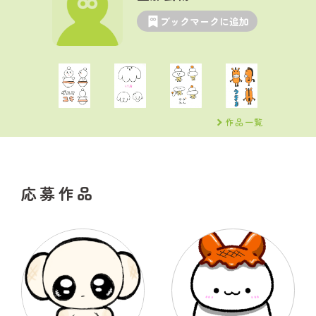
ブックマークに追加
作品一覧
応募作品