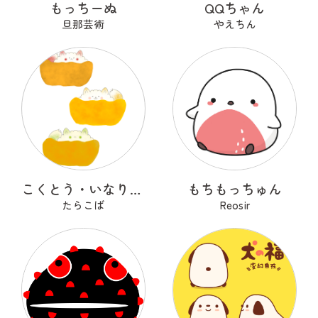
もっちーぬ
QQちゃん
旦那芸術
やえちん
こくとう・いなり・わさび
もちもっちゅん
たらこば
Reosir