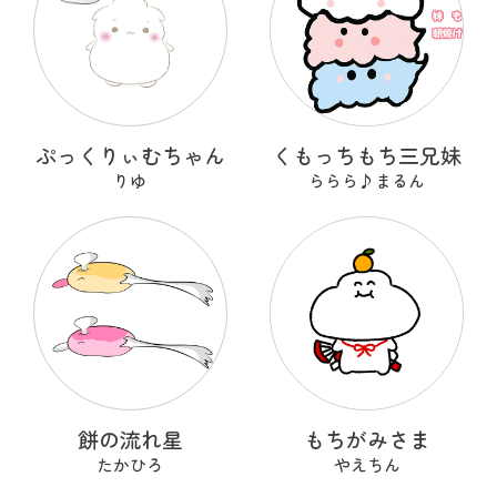
ぷっくりぃむちゃん
くもっちもち三兄妹
りゆ
ららら♪まるん
餅の流れ星
もちがみさま
たかひろ
やえちん