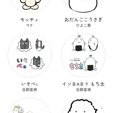
モッチィ
おだんごこうさぎ
マナ
ひよこ家
いそベｪ
イソＢAＢＹ もち太
旦那芸術
旦那芸術