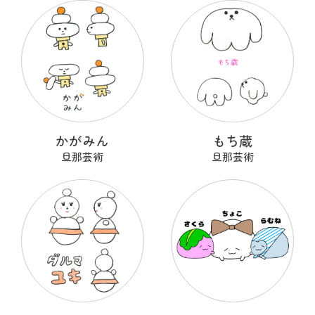
かがみん
もち蔵
旦那芸術
旦那芸術