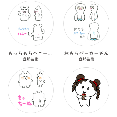
もっちもちハニーさん
おもちパーカーさん
旦那芸術
旦那芸術