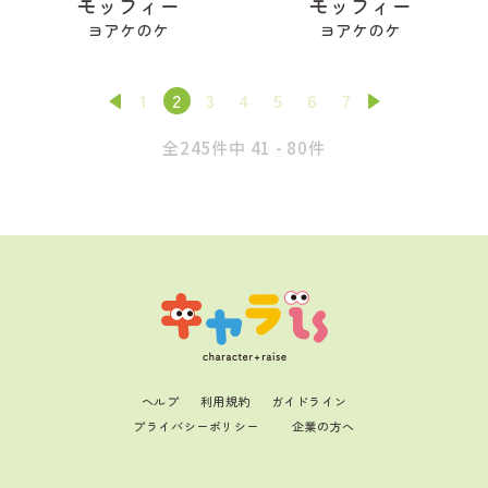
モッフィー
モッフィー
ヨアケのケ
ヨアケのケ
1
2
3
4
5
6
7
全245件中 41 - 80件
ヘルプ
利用規約
ガイドライン
プライバシーポリシー
企業の方へ