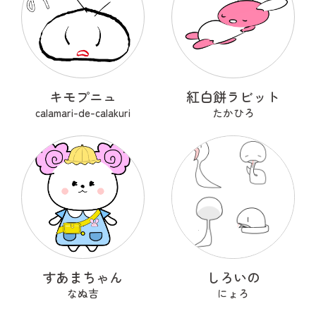
キモプニュ
紅白餅ラビット
calamari-de-calakuri
たかひろ
すあまちゃん
しろいの
なぬ吉
にょろ