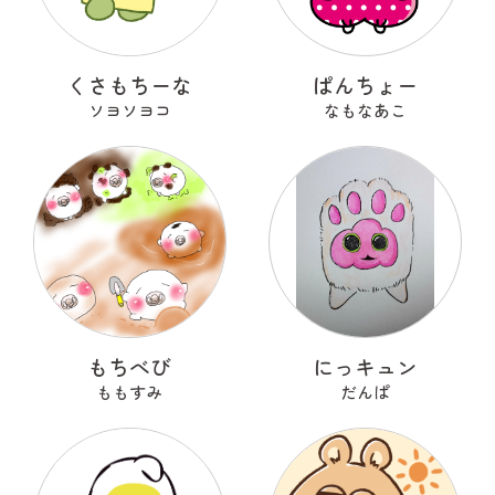
くさもちーな
ぱんちょー
ソヨソヨコ
なもなあこ
もちべび
にっキュン
ももすみ
だんぱ