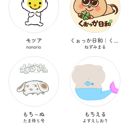
モツア
くぉっか日和｜くぅたろ
nonorio
ねずみまる
もち～ぬ
もちえる
たま侍５号
よすえしおり