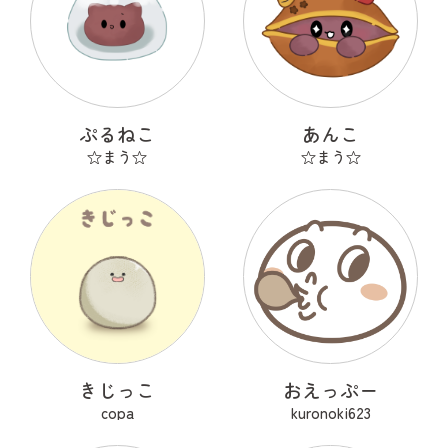
ぷるねこ
あんこ
☆まう☆
☆まう☆
きじっこ
おえっぷー
copa
kuronoki623