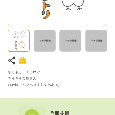
share
もちもちしてるけど
さらさらな鳥さん
口癖は「ベタベタするなあああ」
旦那芸術