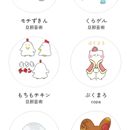
モチずきん
くらゲル
旦那芸術
旦那芸術
もちもチキン
ぷくまろ
旦那芸術
copa