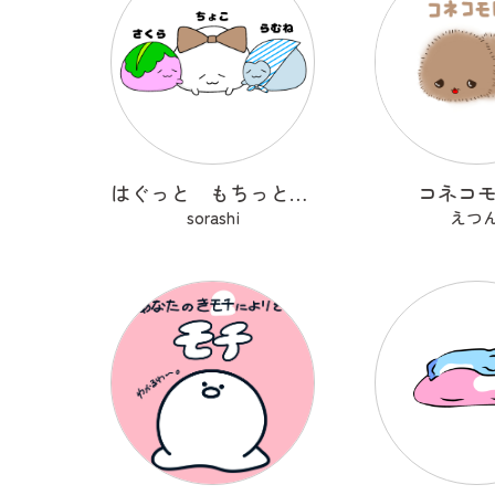
はぐっと もちっと はぐもっちー
コネコ
sorashi
えつん