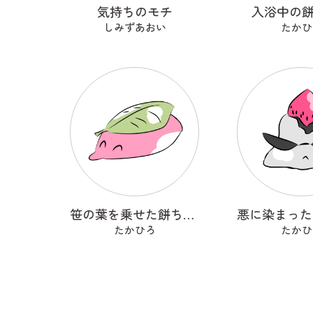
気持ちのモチ
入浴中の
しみずあおい
たかひ
笹の葉を乗せた餅ちゃん
たかひろ
たかひ