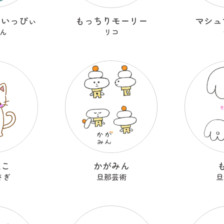
ほいっぴぃ
もっちりモーリー
マシュ
ん
リコ
ねこ
かがみん
さぎ
旦那芸術
旦