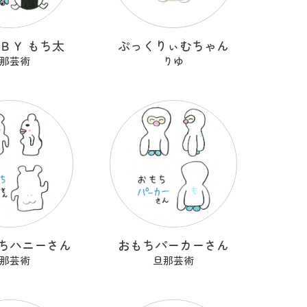
ＢＹ もち太
ぷっくりぃむちゃん
那芸術
りゆ
ちハニーさん
おもちパーカーさん
那芸術
旦那芸術