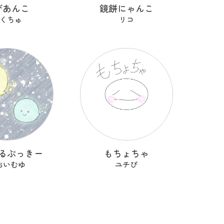
びあんこ
鏡餅にゃんこ
くちゅ
リコ
るぷっきー
もちょちゃ
おいむゆ
ユチぴ