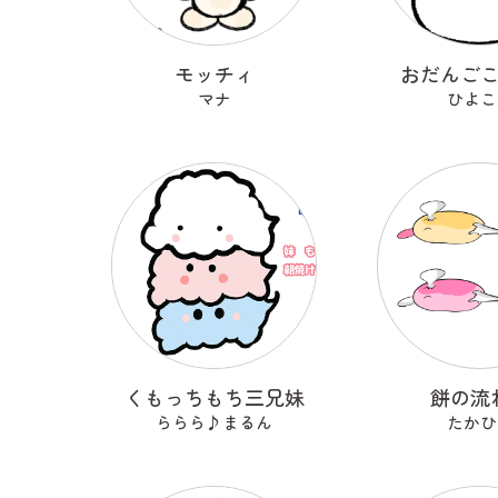
モッチィ
おだんご
マナ
ひよこ
くもっちもち三兄妹
餅の流
ららら♪まるん
たかひ