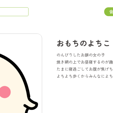
おもちのよちこ
のんびりしたお餅の女の子
焼き網の上でお昼寝するのが趣
たまに寝過ごしてお腹が焦げち
よちよち歩くからみんなによち