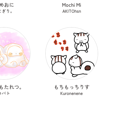
めおに
Mochi Mi
にぎり。
AKITOhsn
もたれつ。
もちもっちりす
コバト
Kuronenene