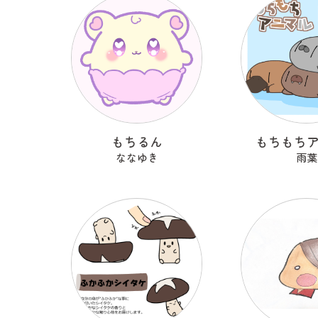
もちるん
もちもち
ななゆき
雨葉