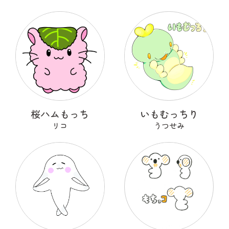
桜ハムもっち
いもむっちり
リコ
うつせみ