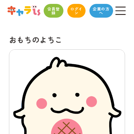
会員登
ログイ
企業の方
録
ン
へ
おもちのよちこ