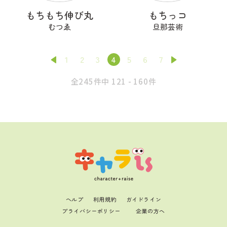
もちもち伸び丸
もちっコ
むつゑ
旦那芸術
1
2
3
4
5
6
7
全245件中 121 - 160件
ヘルプ
利用規約
ガイドライン
プライバシーポリシー
企業の方へ