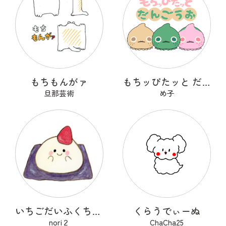
もちもんがァ
もちッぴたッと だんごうお
旦那芸術
め子
いちごだいふくちゃん
くらうでぃーぬ
nori２
ChaCha25