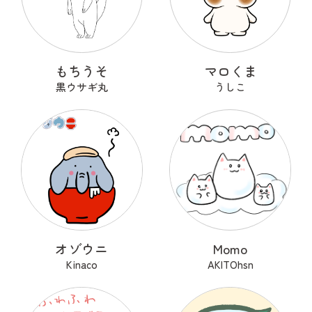
もちうそ
マロくま
黒ウサギ丸
うしこ
オゾウニ
Momo
Kinaco
AKITOhsn