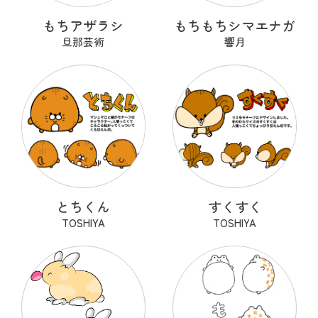
もちアザラシ
もちもちシマエナガ
旦那芸術
響月
とちくん
すくすく
TOSHIYA
TOSHIYA