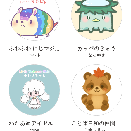
ふわふわ にじマジロ
カッパのきゅう
コバト
ななゆき
わたあめアイドルのふわりちゃん
ことば日和の仲間たち たぬぽん
copa
こゆっきぃー