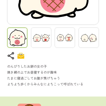
share
のんびりしたお餅の女の子
焼き網の上でお昼寝するのが趣味
たまに寝過ごしてお腹が焦げちゃう
よちよち歩くからみんなによちこって呼ばれている