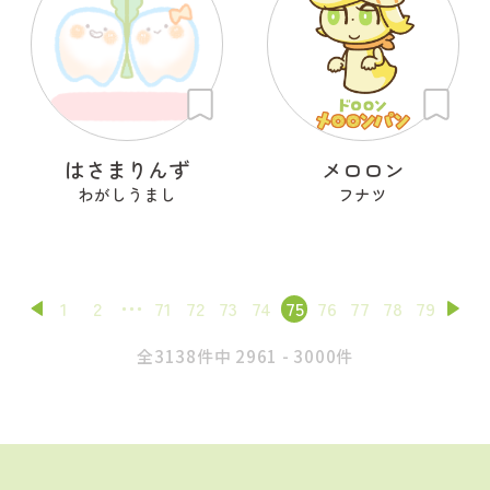
はさまりんず
メロロン
わがしうまし
フナツ
1
2
71
72
73
74
75
76
77
78
79
全3138件中 2961 - 3000件