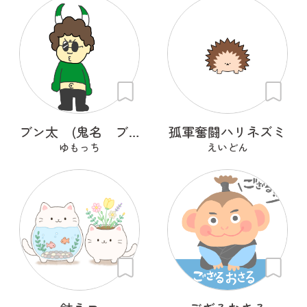
ブン太 (鬼名 ブンキ)
孤軍奮闘ハリネズミ
ゆもっち
えいどん