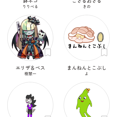
鉢ネコ
ござるおさる
りりべる
きの
エリザ＆ベス
まんねんとこぶし
樹慧一
よ