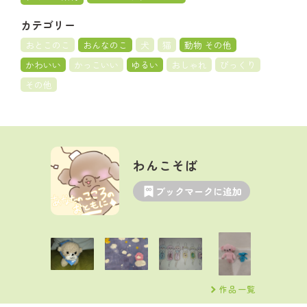
カテゴリー
おとこのこ
おんなのこ
犬
猫
動物 その他
かわいい
かっこいい
ゆるい
おしゃれ
びっくり
その他
わんこそば
ブックマークに追加
作品一覧