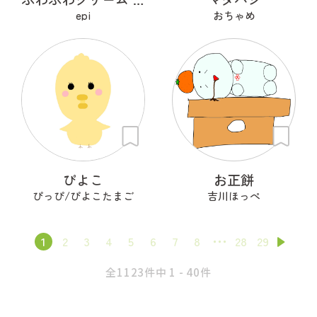
epi
おちゃめ
ぴよこ
お正餅
ぴっぴ/ぴよこたまご
吉川ほっぺ
1
2
3
4
5
6
7
8
28
29
全1123件中 1 - 40件