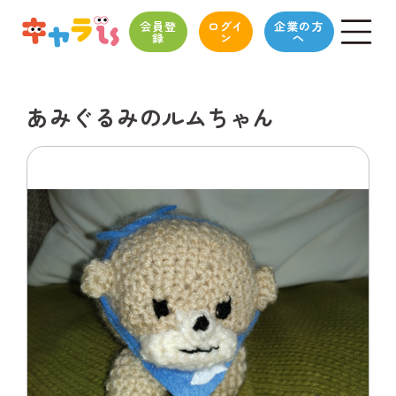
会員登
ログイ
企業の方
録
ン
へ
あみぐるみのルムちゃん