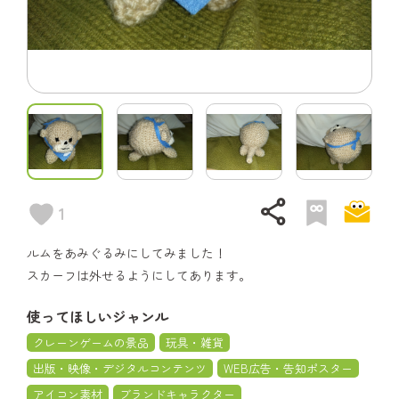
share
1
ルムをあみぐるみにしてみました！
スカーフは外せるようにしてあります。
使ってほしいジャンル
クレーンゲームの景品
玩具・雑貨
出版・映像・デジタルコンテンツ
WEB広告・告知ポスター
アイコン素材
ブランドキャラクター