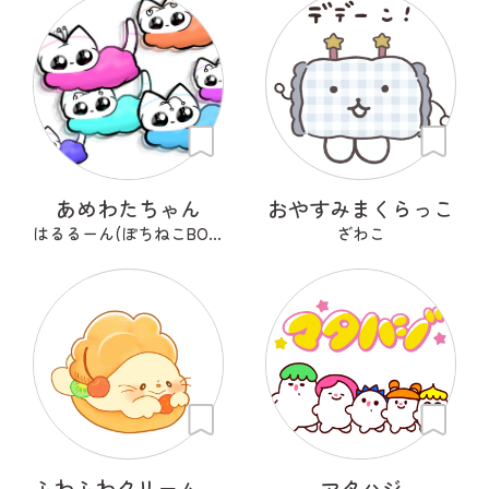
あめわたちゃん
おやすみまくらっこ
はるるーん(ぽちねこBOOKS)
ざわこ
ふわふわクリーム あざらシュー
マタハジ