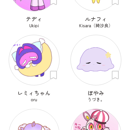
テディ
ルナフィ
Ukipi
Kisara（綺沙良）
レミィちゃん
ぽやみ
oru
うづき。