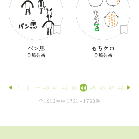
パン馬
もちケロ
旦那芸術
旦那芸術
1
2
40
41
42
43
44
45
46
47
48
全1913件中 1721 - 1760件