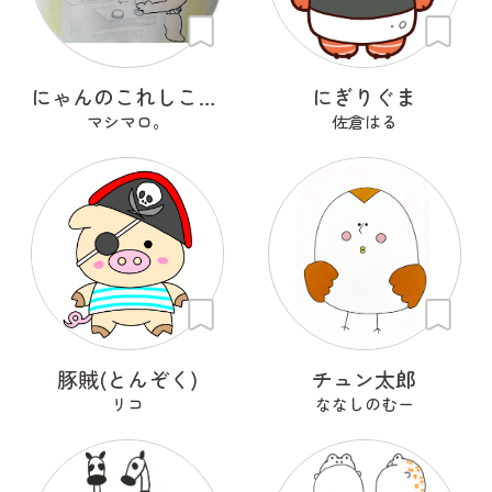
にゃんのこれしこ ある日の夢 Ｎo.1
にぎりぐま
マシマロ。
佐倉はる
豚賊(とんぞく)
チュン太郎
リコ
ななしのむー