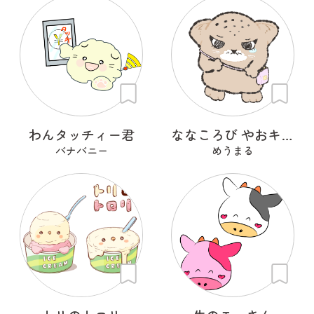
わんタッチィー君
ななころび やおキング
バナバニー
めうまる