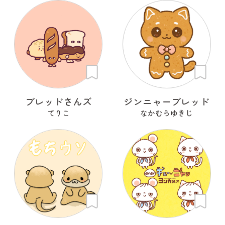
ブレッドさんズ
ジンニャーブレッド
てりこ
なかむらゆきじ