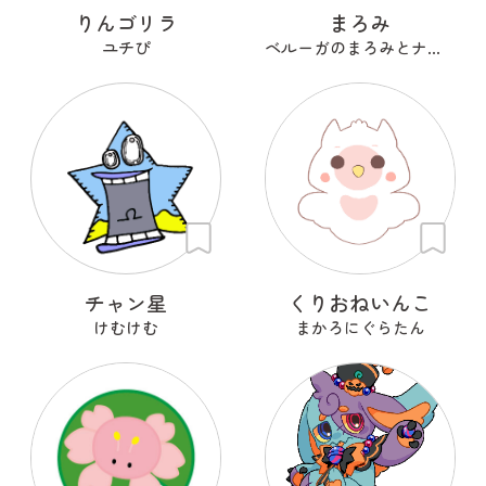
りんゴリラ
まろみ
ユチぴ
ベルーガのまろみとナカマたち
チャン星
くりおねいんこ
けむけむ
まかろにぐらたん