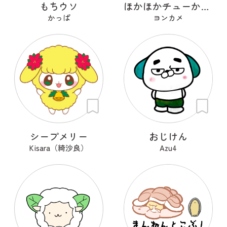
もちウソ
ほかほかチューかニャン
かっぱ
ヨンカメ
シープメリー
おじけん
Kisara（綺沙良）
Azu4