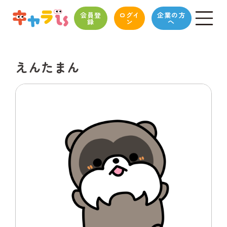
会員登
ログイ
企業の方
録
ン
へ
えんたまん