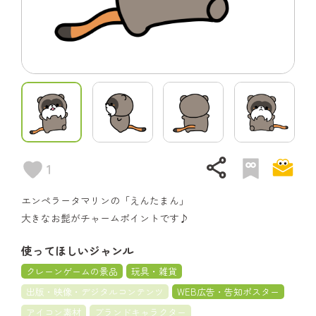
share
1
エンペラータマリンの「えんたまん」
大きなお髭がチャームポイントです♪
使ってほしいジャンル
クレーンゲームの景品
玩具・雑貨
出版・映像・デジタルコンテンツ
WEB広告・告知ポスター
アイコン素材
ブランドキャラクター