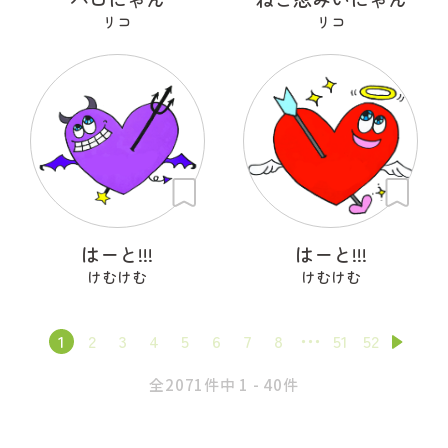
リコ
リコ
はーと!!!
はーと!!!
けむけむ
けむけむ
1
2
3
4
5
6
7
8
51
52
全2071件中 1 - 40件