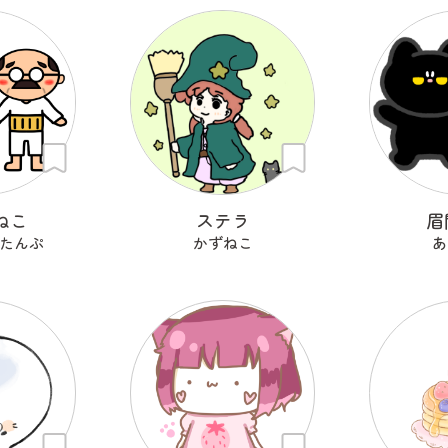
ねこ
ステラ
眉
たんぷ
かずねこ
あ