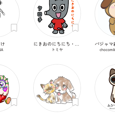
すけ
にきおのにちにち・クロチ
NA
トミヤ
chocomil