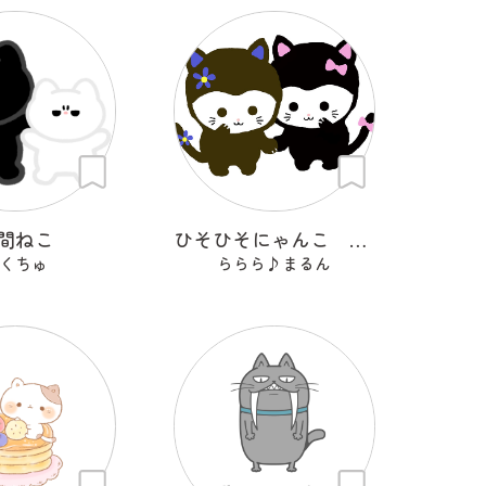
間ねこ
ひそひそにゃんこ ブルルとピピ
くちゅ
ららら♪まるん