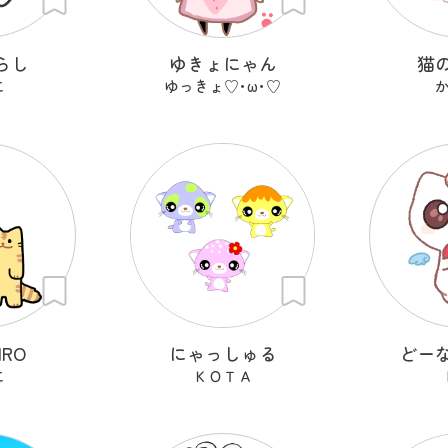
らし
ゆきょにゃん
猫
こ
ゆっきょ♡･ω･♡
か
IRO
にゃっしゅる
どー
こ
ＫＯＴＡ