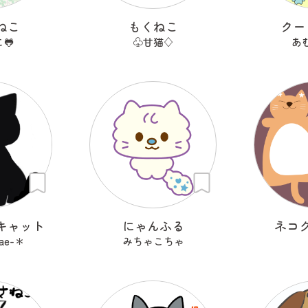
ねこ
もくねこ
クー
🐸
♧甘猫♢
あ
キャット
にゃんふる
ネコ
ae-＊
みちゃこちゃ