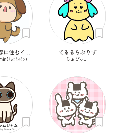
パジャマ森に住むイヌ？のワン
てるるらぶりず
min(ﾁｮｺﾐﾙﾐﾝ)
らぁびぃ。