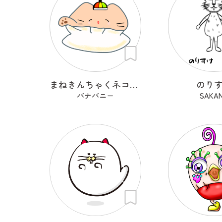
まねきんちゃくネコ（餃子巾着）
のり
バナバニー
SAKA