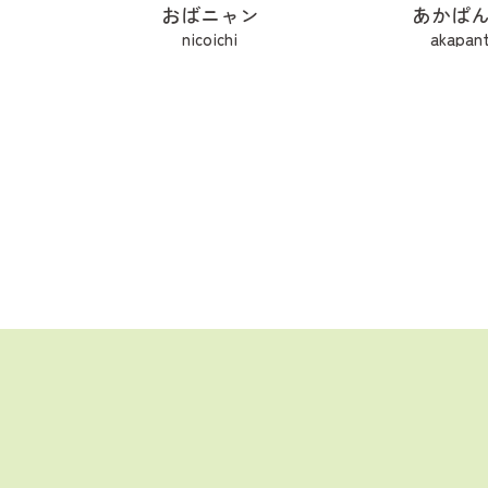
おばニャン
あかぱ
nicoichi
akapant