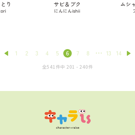
んとり
サビ＆プク
ムシ
ori
にんにんishii
1
2
3
4
5
6
7
8
13
14
全541件中 201 - 240件