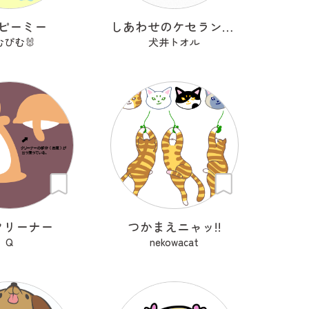
ピーミー
しあわせのケセランパサニャン
むぴむ🐰
犬井トオル
クリーナー
つかまえニャッ!!
Q
nekowacat