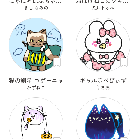
にゃにゃばぶちゃんず
おばけねこのツギハギ
きし なみの
犬井トオル
猫の剣星 コゲーニャ
ギャル♡べびぃず
かずねこ
うさお