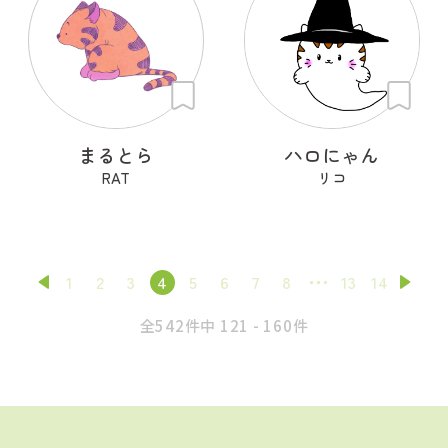
まるとら
ハロにゃん
RAT
リコ
1
2
3
4
5
6
7
8
13
14
全542件中 121 - 160件