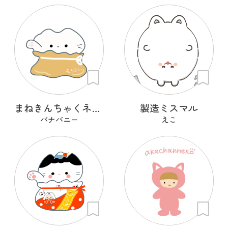
まねきんちゃくネコ（餅巾着）
製造ミスマル
バナバニー
えこ