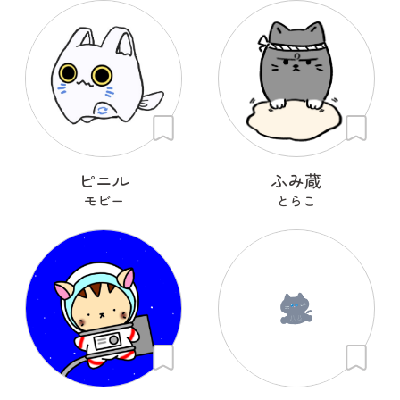
ピニル
ふみ蔵
モビー
とらこ