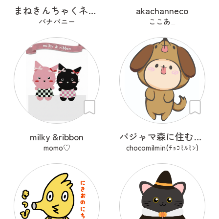
まねきんちゃくネコ（和巾着）
akachanneco
バナバニー
ここあ_
milky &ribbon
パジャマ森に住むイヌ？のワン
momo♡
chocomilmin(ﾁｮｺﾐﾙﾐﾝ)