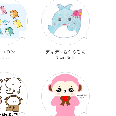
ラコロン
ディディ&くらちん
shima
Niyari Note