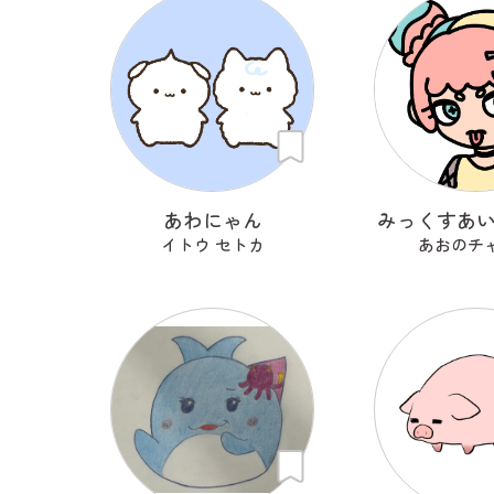
あわにゃん
みっくすあ
イトウ セトカ
あおのチ