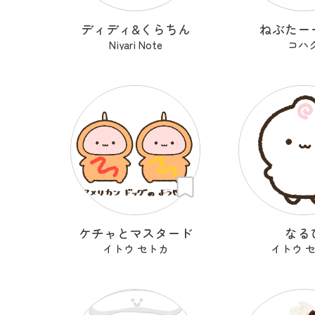
ディディ&くらちん
ねぶたー
Niyari Note
コハ
ケチャとマスタード
なる
イトウ セトカ
イトウ 