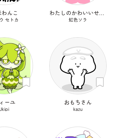
米わんこ
わたしのかわいいせかい
ウ セトカ
虹色ソラ
ィーユ
おもちさん
Ukipi
kazu