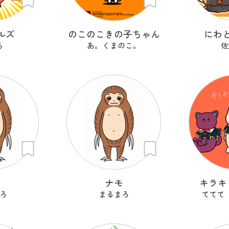
ルズ
のこのこきの子ちゃん
にわ
ち
あ。くまのこ。
佐
も
ナモ
キラキ
ろ
まるまろ
ててて