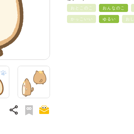
おとこのこ
おんなのこ
かっこいい
ゆるい
お
share