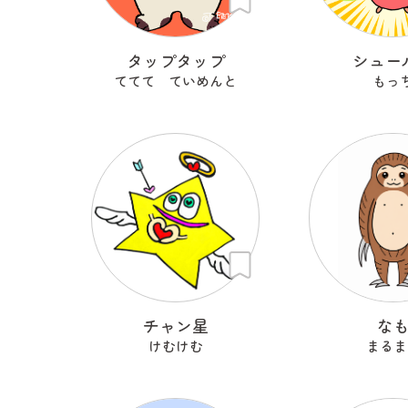
タップタップ
シュー
ててて ていめんと
もっ
チャン星
な
けむけむ
まるま