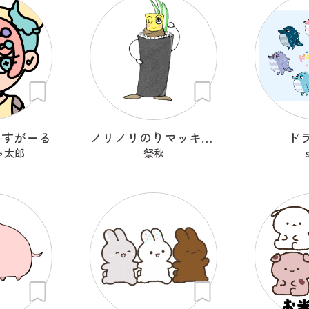
いすがーる
ノリノリのりマッキーさん
ド
ャ太郎
祭秋