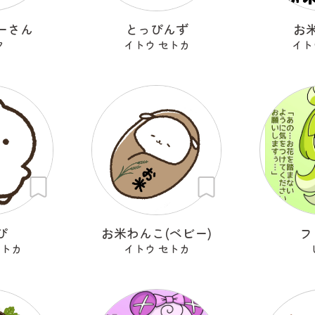
ーさん
とっぴんず
お
ク
イトウ セトカ
イト
ぴ
お米わんこ(ベビー)
フ
セトカ
イトウ セトカ