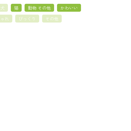
犬
猫
動物 その他
かわいい
しゃれ
びっくり
その他