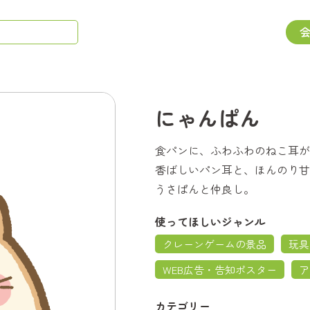
にゃんぱん
食パンに、ふわふわのねこ耳が
香ばしいパン耳と、ほんのり甘
うさぱんと仲良し。
使ってほしいジャンル
クレーンゲームの景品
玩具
WEB広告・告知ポスター
ア
カテゴリー