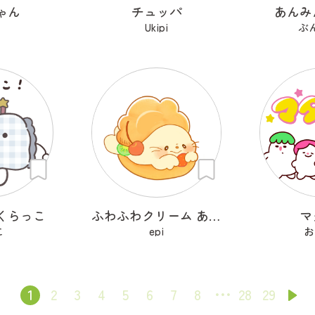
ゃん
チュッパ
あんみ
Ukipi
ぶ
くらっこ
ふわふわクリーム あざらシュー
マ
こ
epi
お
1
2
3
4
5
6
7
8
28
29