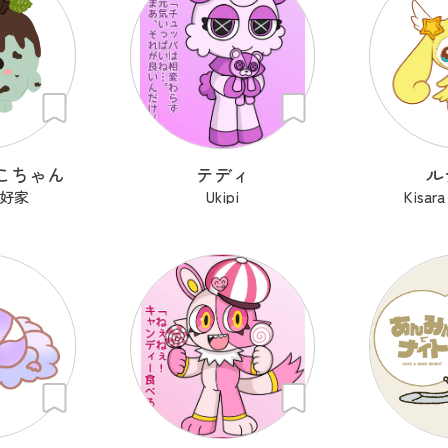
こちゃん
テディ
ル
好家
Ukipi
Kisa