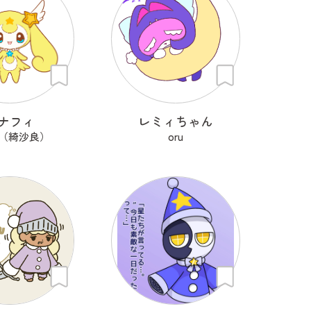
ナフィ
レミィちゃん
ra（綺沙良）
oru