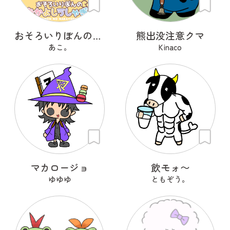
おそろいりぼんのなかよしうしゃぎ!!
熊出没注意クマ
あこ。
Kinaco
マカロージョ
飲モォ〜
ゆゆゆ
ともぞう。