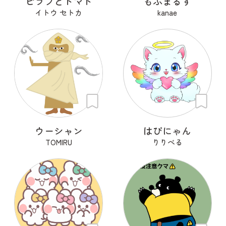
ピラフとトマト
もふまるず
イトウ セトカ
kanae
ウーシャン
はぴにゃん
TOMIRU
りりべる