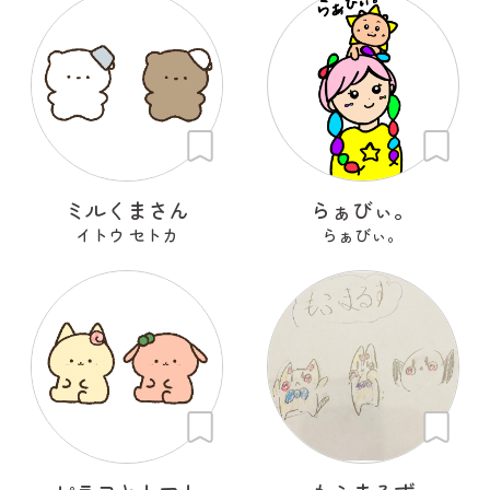
ミルくまさん
らぁびぃ。
イトウ セトカ
らぁびぃ。