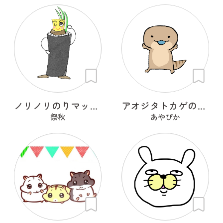
ノリノリのりマッキーさん
アオジタトカゲのべーたん
祭秋
あやぴか