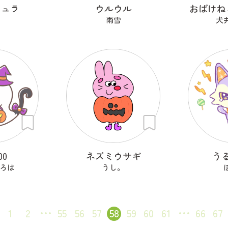
キュラ
ウルウル
おばけね
雨雪
犬
00
ネズミウサギ
う
ろは
うし。
1
2
55
56
57
58
59
60
61
66
67