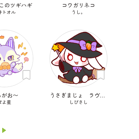
このツギハギ
コワガリネコ
井トオル
うし。
るがお〜
うさぎまじょ ラヴィッチ
ぽよ星
しびさし