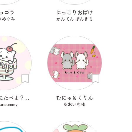
ョコラ
にっこりおばけ
きめぐみ
かんてん ぽんきち
いっしょにたべよ？ぱふぇ
むにゅ＆くりん
sunsummy
あおいむゆ