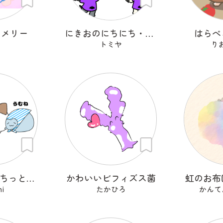
ロメリー
にきおのにちにち・ハロウィン
はらぺ
トミヤ
り
はぐっと もちっと はぐもっちー
かわいいビフィズス菌
虹のお布
hi
たかひろ
かんて