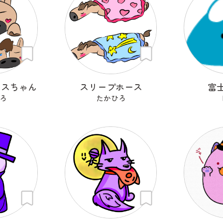
ースちゃん
スリープホース
富
ろ
たかひろ