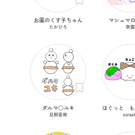
お薬のくす子ちゃん
マシュマ
たかひろ
奈雲
ダルマ○ユキ
旦那芸術
soras