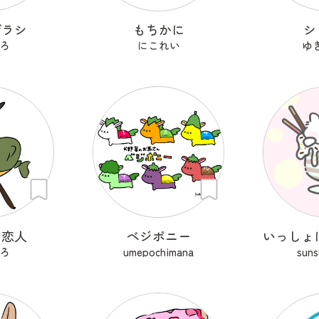
ザラシ
もちかに
シ
ろ
にこれい
ゆ
の恋人
ベジポニー
ろ
umepochimana
sun