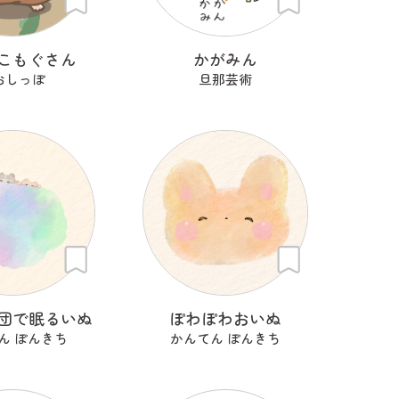
こもぐさん
かがみん
おしっぽ
旦那芸術
団で眠るいぬ
ぽわぽわおいぬ
ん ぽんきち
かんてん ぽんきち