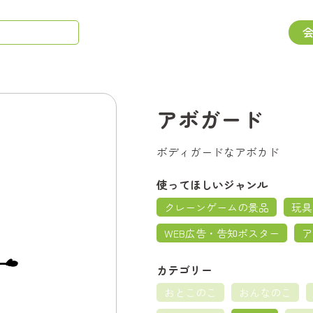
アボガード
ボディガードなアボカド
使ってほしいジャンル
クレーンゲームの景品
玩具
WEB広告・告知ポスター
ア
カテゴリー
おとこのこ
おんなのこ