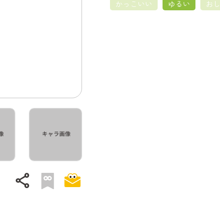
かっこいい
ゆるい
お
share